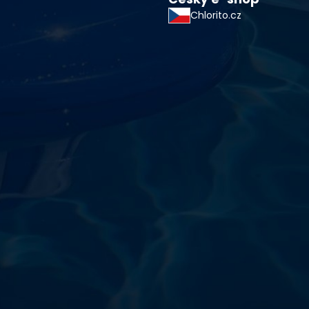
Chlorito.cz
starostlivosti o vodu a
!
sokoškolským vzdelaním v oblasti čistiarní odpadových
ym zdokonaľovaním v oblasti starostlivosti o vodu.
 prípravkov vlastnej výroby pre čistú a bezpečnú
ložené na najlepších európskych surovinách a
zpečujú najvyššiu kvalitu za ceny porovnateľné s
m a bezpečnosťou. Presvedčte sa sami o kvalite