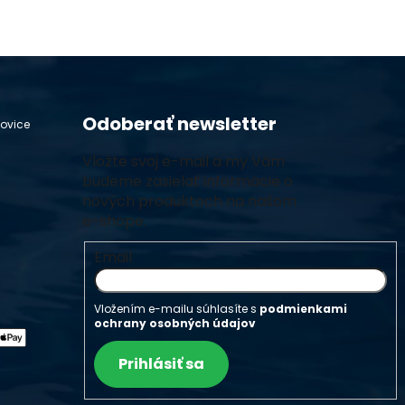
Odoberať newsletter
hovice
Vložte svoj e-mail a my Vám
budeme zasielať informácie o
nových produktoch na našom
e-shope.
Email
Vložením e-mailu súhlasíte s
podmienkami
ochrany osobných údajov
Prihlásiť sa