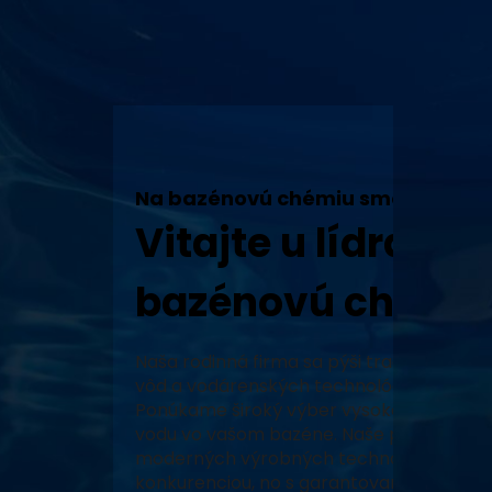
Na bazénovú chémiu sme tu my!
Vitajte u lídra v 
bazénovú chémiu
Naša rodinná firma sa pýši tradíciou, vy
vôd a vodárenských technológií a neustál
Ponúkame široký výber vysoko kvalitných
vodu vo vašom bazéne. Naše produkty, za
moderných výrobných technológiách, zabe
konkurenciou, no s garantovaným pôvodo