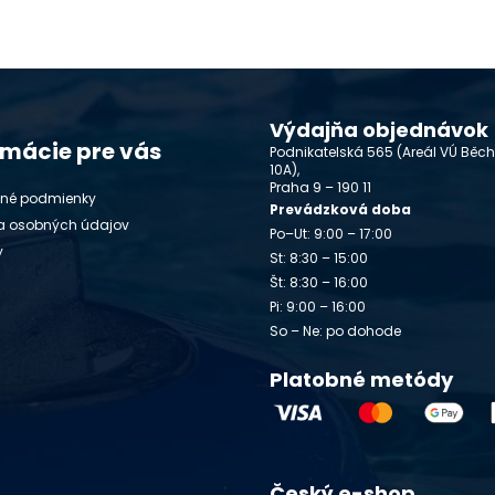
Výdajňa objednávok
rmácie pre vás
Podnikatelská 565 (Areál VÚ Běc
10A),
Praha 9 – 190 11
né podmienky
Prevádzková doba
a osobných údajov
Po–Ut: 9:00 – 17:00
y
St: 8:30 – 15:00
Št: 8:30 – 16:00
Pi: 9:00 – 16:00
So – Ne: po dohode
Platobné metódy
Český e-shop