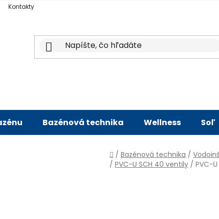
Kontakty
bazénu
Bazénová technika
Wellness
Soľ
Domov
/
Bazénová technika
/
Vodoinš
/
PVC-U SCH 40 ventily
/
PVC-U 