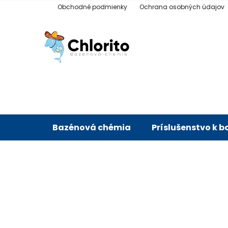
Prejsť
Obchodné podmienky
Ochrana osobných údajov
na
obsah
Bazénová chémia
Príslušenstvo k 