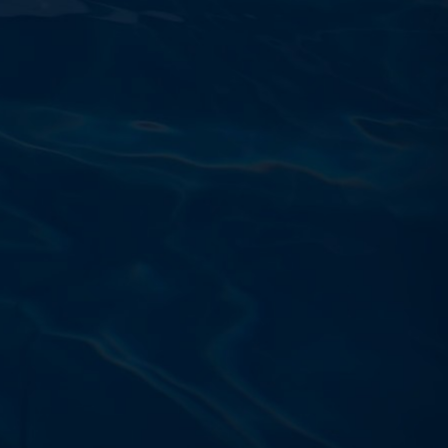
Výdajňa objednávok
Podnikatelská 565 (Areál VÚ
Běchovice 10A),
Praha 9 – 190 11
Prevádzková doba
Po–Ut: 9:00 – 17:00
St: 8:30 – 15:00
Št: 8:30 – 16:00