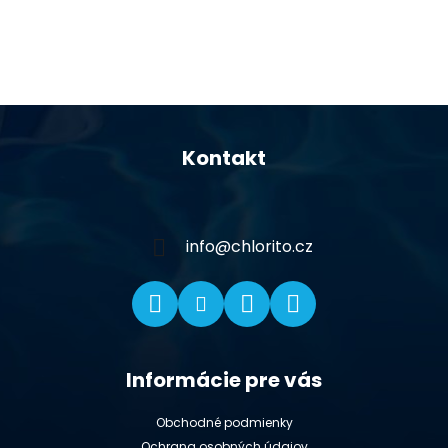
Z
á
Kontakt
p
ä
t
i
info
@
chlorito.cz
e
Informácie pre vás
Obchodné podmienky
Ochrana osobných údajov