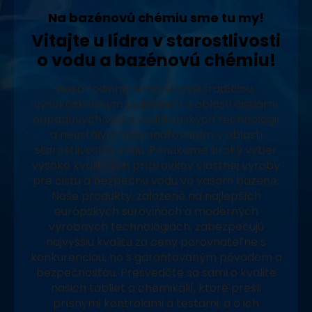
Na bazénovú chémiu sme tu my!
Vitajte u lídra v starostlivosti
o vodu a bazénovú chémiu!
Naša rodinná firma sa pýši tradíciou,
vysokoškolským vzdelaním v oblasti čistiarní
odpadových vôd a vodárenských technológií
a neustálym zdokonaľovaním v oblasti
starostlivosti o vodu. Ponúkame široký výber
vysoko kvalitných prípravkov vlastnej výroby
pre čistú a bezpečnú vodu vo vašom bazéne.
Naše produkty, založené na najlepších
európskych surovinách a moderných
výrobných technológiách, zabezpečujú
najvyššiu kvalitu za ceny porovnateľné s
konkurenciou, no s garantovaným pôvodom a
bezpečnosťou. Presvedčte sa sami o kvalite
našich tabliet a chemikálií, ktoré prešli
prísnymi kontrolami a testami, a o ich