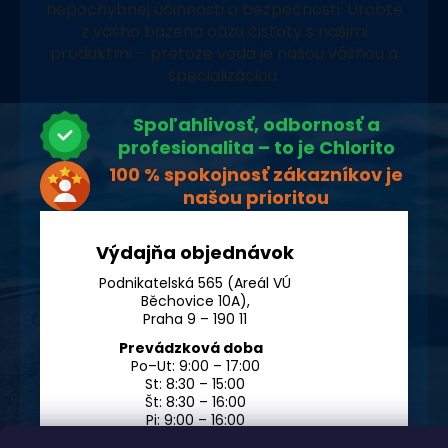
nepochybnej účinnosti a bezpečnosti. Urobte
z vášho bazéna oázu čistoty s našimi
produktmi – pretože voda je našou vášňou a
špecializáciou.
Spoľahlivosť, odbornosť a
profesionalita – to je Chlorito
100 % spokojnosť zákazníkov je
našou prioritou
Výdajňa objednávok
Podnikatelská 565 (Areál VÚ
Běchovice 10A),
Praha 9 – 190 11
Prevádzková doba
Po–Ut: 9:00 – 17:00
St: 8:30 – 15:00
Št: 8:30 – 16:00
Pi: 9:00 – 16:00
So – Ne: po dohode