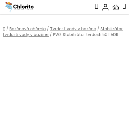
Prejsť
Hľadať
na
Nákup
obsah
košík
Domov
/
Bazénová chémia
/
Tvrdosť vody v bazéne
/
Stabilizátor
tvrdosti vody v bazéne
/
PWS Stabilizátor tvrdosti 50 l ADR