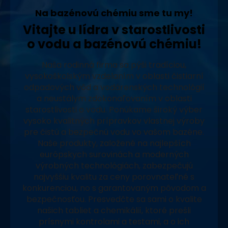
Na bazénovú chémiu sme tu my!
Vitajte u lídra v starostlivosti
o vodu a bazénovú chémiu!
Naša rodinná firma sa pýši tradíciou,
vysokoškolským vzdelaním v oblasti čistiarní
odpadových vôd a vodárenských technológií
a neustálym zdokonaľovaním v oblasti
starostlivosti o vodu. Ponúkame široký výber
vysoko kvalitných prípravkov vlastnej výroby
pre čistú a bezpečnú vodu vo vašom bazéne.
Naše produkty, založené na najlepších
európskych surovinách a moderných
výrobných technológiách, zabezpečujú
najvyššiu kvalitu za ceny porovnateľné s
konkurenciou, no s garantovaným pôvodom a
bezpečnosťou. Presvedčte sa sami o kvalite
našich tabliet a chemikálií, ktoré prešli
prísnymi kontrolami a testami, a o ich