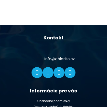
Z
á
Kontakt
p
ä
t
i
info
@
chlorito.cz
e
Informácie pre vás
Obchodné podmienky
Ochrana osobných údajov