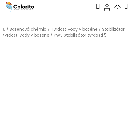
Prejsť
Hľadať
na
Nákup
obsah
košík
Domov
/
Bazénová chémia
/
Tvrdosť vody v bazéne
/
Stabilizátor
tvrdosti vody v bazéne
/
PWS Stabilizátor tvrdosti 5 l