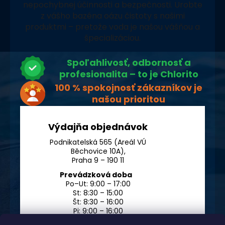
nepochybnej účinnosti a bezpečnosti. Urobte
z vášho bazéna oázu čistoty s našimi
produktmi – pretože voda je našou vášňou a
špecializáciou.
Spoľahlivosť, odbornosť a
profesionalita – to je Chlorito
100 % spokojnosť zákazníkov je
našou prioritou
Výdajňa objednávok
Podnikatelská 565 (Areál VÚ
Běchovice 10A),
Praha 9 – 190 11
Prevádzková doba
Po–Ut: 9:00 – 17:00
St: 8:30 – 15:00
Št: 8:30 – 16:00
Pi: 9:00 – 16:00
So – Ne: po dohode