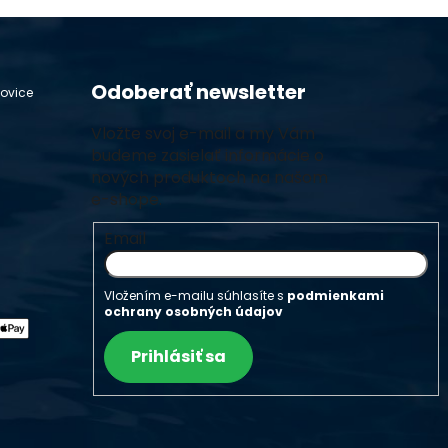
Odoberať newsletter
hovice
Vložte svoj e-mail a my Vám
budeme zasielať informácie o
nových produktoch na našom
e-shope.
Email
Vložením e-mailu súhlasíte s
podmienkami
ochrany osobných údajov
Prihlásiť sa