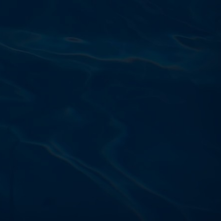
Výdajňa objednávok
Podnikatelská 565 (Areál VÚ
Běchovice 10A),
Praha 9 – 190 11
Prevádzková doba
Po–Ut: 9:00 – 17:00
St: 8:30 – 15:00
Št: 8:30 – 16:00
Pi: 9:00 – 16:00
So – Ne: po dohode