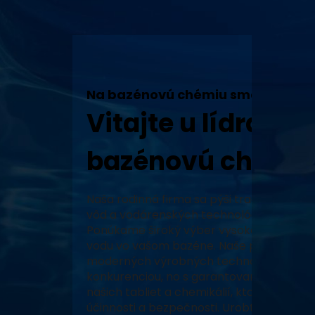
Na bazénovú chémiu sme tu my!
Vitajte u lídra v 
bazénovú chémiu
Naša rodinná firma sa pýši tradíciou, vy
vôd a vodárenských technológií a neustál
Ponúkame široký výber vysoko kvalitných
vodu vo vašom bazéne. Naše produkty, za
moderných výrobných technológiách, zabe
konkurenciou, no s garantovaným pôvodo
našich tabliet a chemikálií, ktoré prešli 
účinnosti a bezpečnosti. Urobte z vášho 