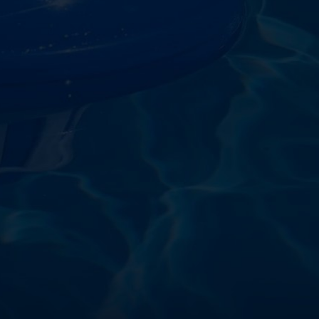
starostlivosti o vodu a
!
sokoškolským vzdelaním v oblasti čistiarní odpadových
ym zdokonaľovaním v oblasti starostlivosti o vodu.
 prípravkov vlastnej výroby pre čistú a bezpečnú
ložené na najlepších európskych surovinách a
zpečujú najvyššiu kvalitu za ceny porovnateľné s
m a bezpečnosťou. Presvedčte sa sami o kvalite
prísnymi kontrolami a testami, a o ich nepochybnej
bazéna oázu čistoty s našimi produktmi – pretože voda