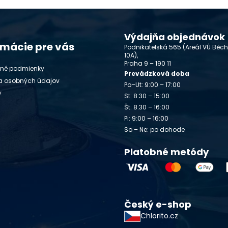
Výdajňa objednávok
rmácie pre vás
Podnikatelská 565 (Areál VÚ Běc
10A),
Praha 9 – 190 11
né podmienky
Prevádzková doba
a osobných údajov
Po–Ut: 9:00 – 17:00
y
St: 8:30 – 15:00
Št: 8:30 – 16:00
Pi: 9:00 – 16:00
So – Ne: po dohode
Platobné metódy
Český e-shop
Chlorito.cz