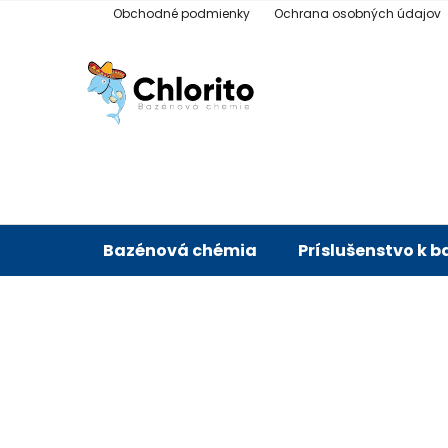
Prejsť
Obchodné podmienky
Ochrana osobných údajov
na
obsah
Bazénová chémia
Príslušenstvo k 