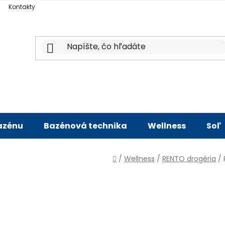
Kontakty
bazénu
Bazénová technika
Wellness
Soľ
Domov
/
Wellness
/
RENTO drogéria
/