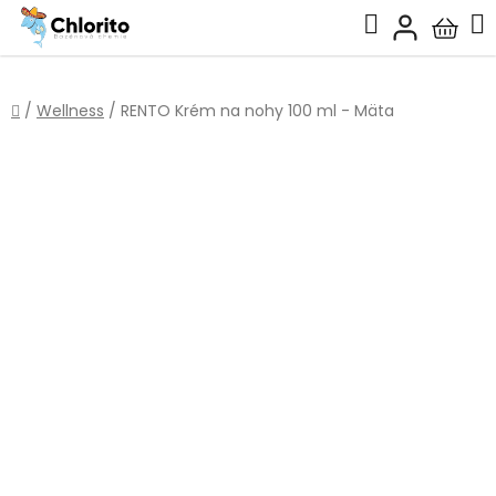
Prejsť
Hľadať
na
Nákup
obsah
košík
Domov
/
Wellness
/
RENTO Krém na nohy 100 ml - Mäta