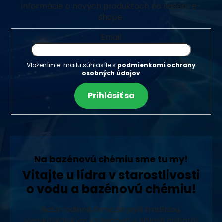
informácie o nových produktoch na našom e-
shope.
Email
Vložením e-mailu súhlasíte s
podmienkami ochrany
osobných údajov
Prihlásiť sa
Na bazénovú chémiu sme tu my!
Vitajte u lídra v starostlivosti
o vodu a bazénovú chémiu!
Naša rodinná firma sa pýši tradíciou,
vysokoškolským vzdelaním v oblasti čistiarní