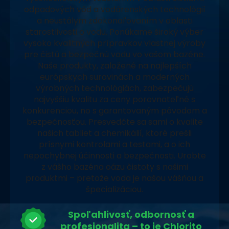
odpadových vôd a vodárenských technológií
a neustálym zdokonaľovaním v oblasti
starostlivosti o vodu. Ponúkame široký výber
vysoko kvalitných prípravkov vlastnej výroby
pre čistú a bezpečnú vodu vo vašom bazéne.
Naše produkty, založené na najlepších
európskych surovinách a moderných
výrobných technológiách, zabezpečujú
najvyššiu kvalitu za ceny porovnateľné s
konkurenciou, no s garantovaným pôvodom a
bezpečnosťou. Presvedčte sa sami o kvalite
našich tabliet a chemikálií, ktoré prešli
prísnymi kontrolami a testami, a o ich
nepochybnej účinnosti a bezpečnosti. Urobte
z vášho bazéna oázu čistoty s našimi
produktmi – pretože voda je našou vášňou a
špecializáciou.
Spoľahlivosť, odbornosť a
profesionalita – to je Chlorito