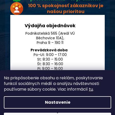
100 % spokojnosť zákazníkov je
našou prioritou
Výdajňa objednávok
Podnikatelská 565 (Areál VÚ
Běchovice 10A),
Praha 9 – 190 11
Prevádzková doba
Po–Ut: 9:00 – 17:00
St: 8:30 – 15:00
Št: 8:30 – 16:00
Pi: 9:00 – 16:00
So – Ne: po dohode
Na prispôsobenie obsahu a reklám, poskytovanie
funkcií sociálnych médií a analýzu návštevnosti
používame súbory cookie. Viac informácií
tu
.
Nastavenie