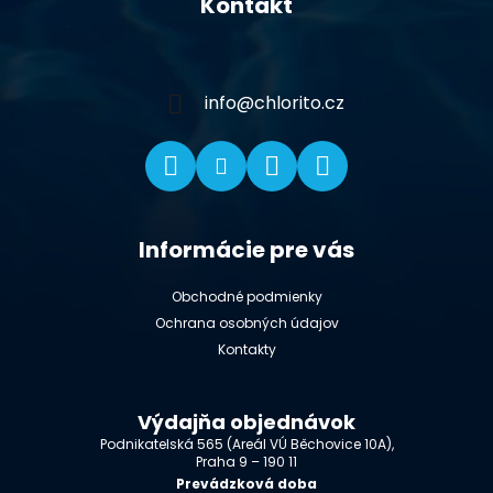
Kontakt
p
ä
t
i
info
@
chlorito.cz
e
Informácie pre vás
Obchodné podmienky
Ochrana osobných údajov
Kontakty
Výdajňa objednávok
Podnikatelská 565 (Areál VÚ Běchovice 10A),
Praha 9 – 190 11
Prevádzková doba