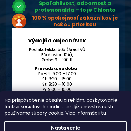
Spoľahlivosť, odbornosť a
profesionalita – to je Chlorito
100 % spokojnosť zákazníkov je
našou prioritou
Výdajňa objednávok
Podnikatelská 565 (Areál VÚ
Běchovice 10A),
Praha 9 – 190 11
Prevádzková doba
Po–Ut: 9:00 – 17:00
St: 8:30 – 15:00
Št: 8:30 – 16:00
Pi: 9:00 – 16:00
So – Ne: po dohode
Na prispôsobenie obsahu a reklám, poskytovanie
funkcií sociálnych médií a analýzu návštevnosti
používame súbory cookie. Viac informácií
tu
.
Nastavenie