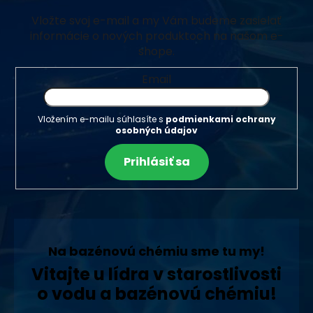
Vložte svoj e-mail a my Vám budeme zasielať
informácie o nových produktoch na našom e-
shope.
Email
Vložením e-mailu súhlasíte s
podmienkami ochrany
osobných údajov
Prihlásiť sa
Na bazénovú chémiu sme tu my!
Vitajte u lídra v starostlivosti
o vodu a bazénovú chémiu!