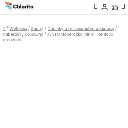
Prejsť
Hľadať
na
Nákup
obsah
košík
Domov
/
Wellness
/
Sauny
/
Doplnky a príslušenstvo do sauny
/
Naberačky do sauny
/
RENTO Naberačka hliník - tehlovo
oranžová