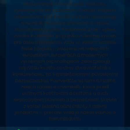
Naša rodinná firma sa pýši tradíciou,
vysokoškolským vzdelaním v oblasti čistiarní
odpadových vôd a vodárenských technológií
a neustálym zdokonaľovaním v oblasti
starostlivosti o vodu. Ponúkame široký výber
vysoko kvalitných prípravkov vlastnej výroby
pre čistú a bezpečnú vodu vo vašom bazéne.
Naše produkty, založené na najlepších
európskych surovinách a moderných
výrobných technológiách, zabezpečujú
najvyššiu kvalitu za ceny porovnateľné s
konkurenciou, no s garantovaným pôvodom a
bezpečnosťou. Presvedčte sa sami o kvalite
našich tabliet a chemikálií, ktoré prešli
prísnymi kontrolami a testami, a o ich
nepochybnej účinnosti a bezpečnosti. Urobte
z vášho bazéna oázu čistoty s našimi
produktmi – pretože voda je našou vášňou a
špecializáciou.