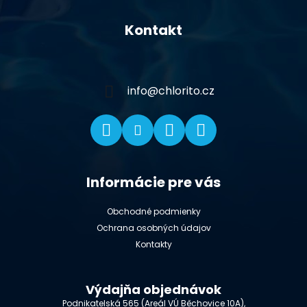
Z
á
Kontakt
p
ä
t
i
info
@
chlorito.cz
e
Informácie pre vás
Obchodné podmienky
Ochrana osobných údajov
Kontakty
Výdajňa objednávok
Podnikatelská 565 (Areál VÚ Běchovice 10A),