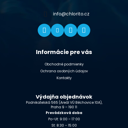
t
i
info
@
chlorito.cz
e
Informácie pre vás
Obchodné podmienky
Ochrana osobných údajov
Kontakty
Výdajňa objednávok
Podnikatelská 565 (Areál VÚ Běchovice 10A),
Praha 9 – 190 11
Prevádzková doba
Po–Ut: 9:00 – 17:00
St: 8:30 – 15:00