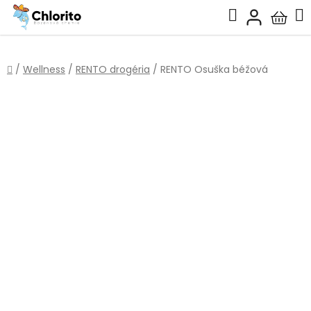
Prejsť
Hľadať
na
Nákup
obsah
košík
Domov
/
Wellness
/
RENTO drogéria
/
RENTO Osuška béžová