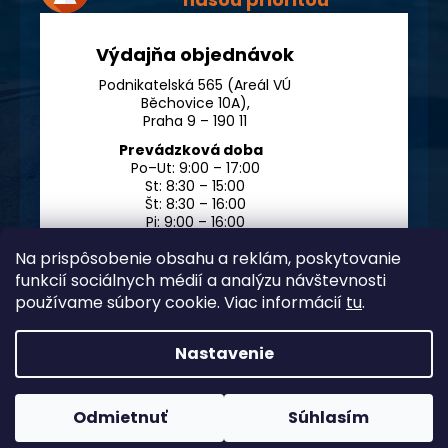
Výdajňa objednávok
Podnikatelská 565 (Areál VÚ
Běchovice 10A),
Praha 9 – 190 11
Prevádzková doba
Po–Ut: 9:00 – 17:00
St: 8:30 – 15:00
Št: 8:30 – 16:00
Pi: 9:00 – 16:00
So – Ne: po dohode
Na prispôsobenie obsahu a reklám, poskytovanie
funkcií sociálnych médií a analýzu návštevnosti
používame súbory cookie. Viac informácií
tu
.
Nastavenie
Vytvoril Shoptet Premium
Odmietnuť
Súhlasím
Copyright 2026
Chlorito
. Všetky práva vyhradené.
Upraviť
nastavenie cookies