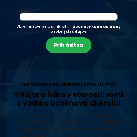
Email
Vložením e-mailu súhlasíte s
podmienkami ochrany
osobných údajov
Prihlásiť sa
Na bazénovú chémiu sme tu my!
Vitajte u lídra v starostlivosti
o vodu a bazénovú chémiu!
Naša rodinná firma sa pýši tradíciou,
vysokoškolským vzdelaním v oblasti čistiarní
odpadových vôd a vodárenských technológií
a neustálym zdokonaľovaním v oblasti