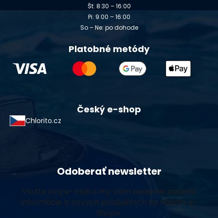
Št: 8:30 – 16:00
Pi: 9:00 – 16:00
So – Ne: po dohode
Platobné metódy
Český e-shop
Chlorito.cz
Odoberať newsletter
Vložte svoj e-mail a my Vám budeme zasielať
informácie o nových produktoch na našom e-
shope.