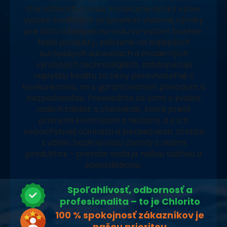
starostlivosti o vodu. Ponúkame široký výber
vysoko kvalitných prípravkov vlastnej výroby
pre čistú a bezpečnú vodu vo vašom bazéne.
Naše produkty, založené na najlepších
európskych surovinách a moderných
výrobných technológiách, zabezpečujú
najvyššiu kvalitu za ceny porovnateľné s
konkurenciou, no s garantovaným pôvodom a
bezpečnosťou. Presvedčte sa sami o kvalite
našich tabliet a chemikálií, ktoré prešli
prísnymi kontrolami a testami, a o ich
nepochybnej účinnosti a bezpečnosti. Urobte
z vášho bazéna oázu čistoty s našimi
produktmi – pretože voda je našou vášňou a
špecializáciou.
Spoľahlivosť, odbornosť a
profesionalita – to je Chlorito
100 % spokojnosť zákazníkov je
našou prioritou