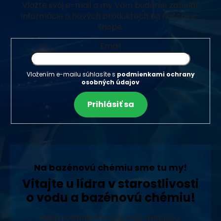
Vložte svoj e-mail a my Vám budeme zasielať
informácie o nových produktoch na našom e-
shope.
Email
Vložením e-mailu súhlasíte s
podmienkami ochrany
osobných údajov
Prihlásiť sa
Na bazénovú chémiu sme tu my!
Vitajte u lídra v starostlivosti
o vodu a bazénovú chémiu!
Naša rodinná firma sa pýši tradíciou,