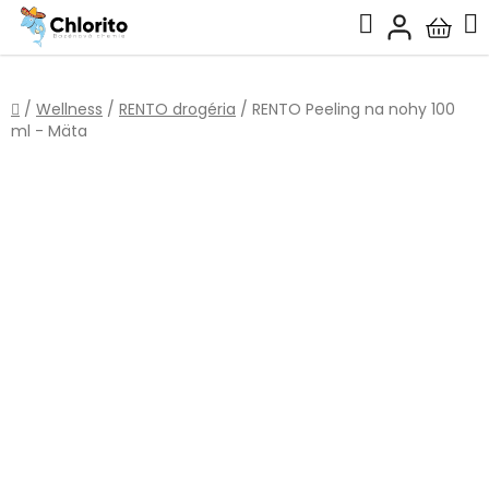
Prejsť
Hľadať
na
Nákup
obsah
košík
Domov
/
Wellness
/
RENTO drogéria
/
RENTO Peeling na nohy 100
ml - Mäta