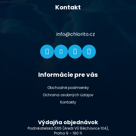
á
Kontakt
p
ä
t
i
info
@
chlorito.cz
e
Informácie pre vás
Obchodné podmienky
Ochrana osobných údajov
Kontakty
Výdajňa objednávok
Podnikatelská 565 (Areál VÚ Běchovice 10A),
Praha 9 – 190 11