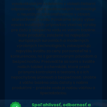
vysokoškolským vzdelaním v oblasti čistiarní
odpadových vôd a vodárenských technológií
a neustálym zdokonaľovaním v oblasti
starostlivosti o vodu. Ponúkame široký výber
vysoko kvalitných prípravkov vlastnej výroby
pre čistú a bezpečnú vodu vo vašom bazéne.
Naše produkty, založené na najlepších
európskych surovinách a moderných
výrobných technológiách, zabezpečujú
najvyššiu kvalitu za ceny porovnateľné s
konkurenciou, no s garantovaným pôvodom a
bezpečnosťou. Presvedčte sa sami o kvalite
našich tabliet a chemikálií, ktoré prešli
prísnymi kontrolami a testami, a o ich
nepochybnej účinnosti a bezpečnosti. Urobte
z vášho bazéna oázu čistoty s našimi
produktmi – pretože voda je našou vášňou a
špecializáciou.
Spoľahlivosť, odbornosť a