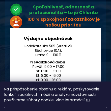
Spoľahlivosť, odbornosť a
profesionalita – to je Chlorito
100 % spokojnosť zákazníkov je
našou prioritou
Výdajňa objednávok
Podnikatelská 565 (Areál VÚ
Běchovice 10A),
Praha 9 – 190 11
Prevádzková doba
Po–Ut: 9:00 – 17:00
St: 8:30 – 15:00
Št: 8:30 – 16:00
Pi: 9:00 – 16:00
So – Ne: po dohode
Na prispôsobenie obsahu a reklám, poskytovanie
funkcií sociálnych médií a analýzu návštevnosti
používame súbory cookie. Viac informácií
tu
.