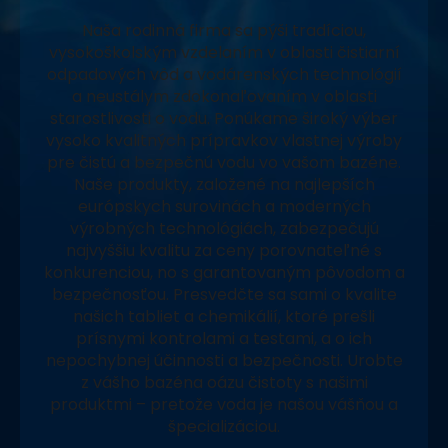
Naša rodinná firma sa pýši tradíciou,
vysokoškolským vzdelaním v oblasti čistiarní
odpadových vôd a vodárenských technológií
a neustálym zdokonaľovaním v oblasti
starostlivosti o vodu. Ponúkame široký výber
vysoko kvalitných prípravkov vlastnej výroby
pre čistú a bezpečnú vodu vo vašom bazéne.
Naše produkty, založené na najlepších
európskych surovinách a moderných
výrobných technológiách, zabezpečujú
najvyššiu kvalitu za ceny porovnateľné s
konkurenciou, no s garantovaným pôvodom a
bezpečnosťou. Presvedčte sa sami o kvalite
našich tabliet a chemikálií, ktoré prešli
prísnymi kontrolami a testami, a o ich
nepochybnej účinnosti a bezpečnosti. Urobte
z vášho bazéna oázu čistoty s našimi
produktmi – pretože voda je našou vášňou a
špecializáciou.