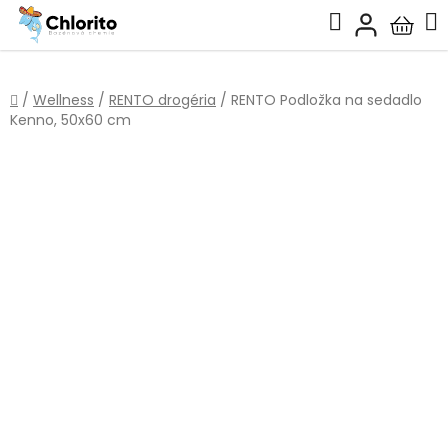
Prejsť
Hľadať
na
Nákup
obsah
košík
Domov
/
Wellness
/
RENTO drogéria
/
RENTO Podložka na sedadlo
Kenno, 50x60 cm