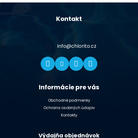
Z
á
Kontakt
p
ä
t
i
info
@
chlorito.cz
e
Informácie pre vás
Obchodné podmienky
Ochrana osobných údajov
Kontakty
Výdajňa objednávok