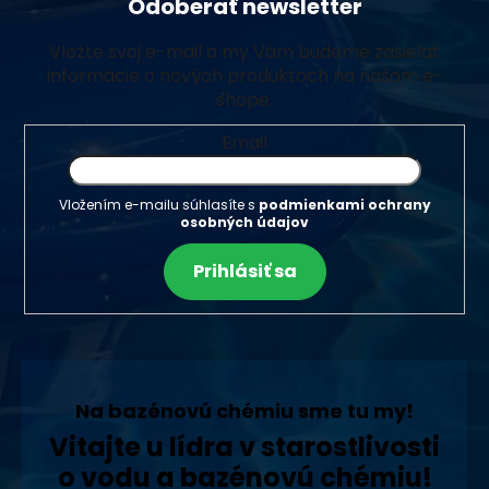
Odoberať newsletter
Vložte svoj e-mail a my Vám budeme zasielať
informácie o nových produktoch na našom e-
shope.
Email
Vložením e-mailu súhlasíte s
podmienkami ochrany
osobných údajov
Prihlásiť sa
Na bazénovú chémiu sme tu my!
Vitajte u lídra v starostlivosti
o vodu a bazénovú chémiu!