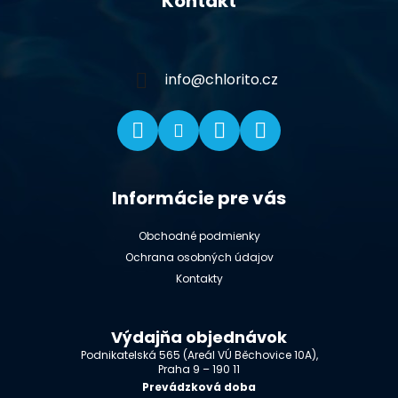
Kontakt
p
ä
t
i
info
@
chlorito.cz
e
Informácie pre vás
Obchodné podmienky
Ochrana osobných údajov
Kontakty
Výdajňa objednávok
Podnikatelská 565 (Areál VÚ Běchovice 10A),
Praha 9 – 190 11
Prevádzková doba