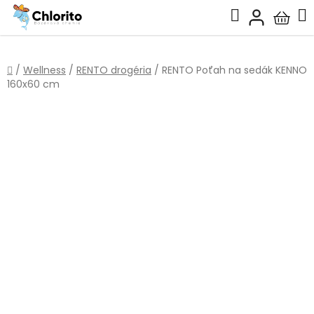
Prejsť
Hľadať
na
Nákup
obsah
košík
Domov
/
Wellness
/
RENTO drogéria
/
RENTO Poťah na sedák KENNO
160x60 cm