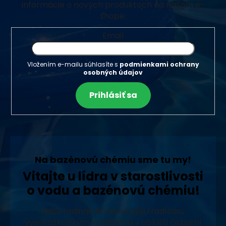
informácie o nových produktoch na našom e-
shope.
Email
Vložením e-mailu súhlasíte s
podmienkami ochrany
osobných údajov
Prihlásiť sa
Na bazénovú chémiu sme tu my!
Vitajte u lídra v starostlivosti
o vodu a bazénovú chémiu!
Naša rodinná firma sa pýši tradíciou,
vysokoškolským vzdelaním v oblasti čistiarní