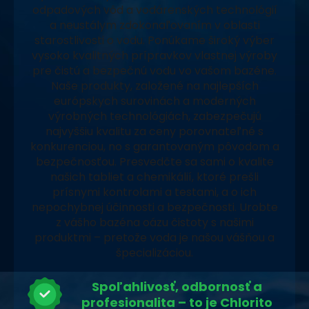
odpadových vôd a vodárenských technológií
a neustálym zdokonaľovaním v oblasti
starostlivosti o vodu. Ponúkame široký výber
vysoko kvalitných prípravkov vlastnej výroby
pre čistú a bezpečnú vodu vo vašom bazéne.
Naše produkty, založené na najlepších
európskych surovinách a moderných
výrobných technológiách, zabezpečujú
najvyššiu kvalitu za ceny porovnateľné s
konkurenciou, no s garantovaným pôvodom a
bezpečnosťou. Presvedčte sa sami o kvalite
našich tabliet a chemikálií, ktoré prešli
prísnymi kontrolami a testami, a o ich
nepochybnej účinnosti a bezpečnosti. Urobte
z vášho bazéna oázu čistoty s našimi
produktmi – pretože voda je našou vášňou a
špecializáciou.
Spoľahlivosť, odbornosť a
profesionalita – to je Chlorito