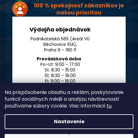
100 % spokojnosť zákazníkov je
našou prioritou
Výdajňa objednávok
Podnikatelská 565 (Areál VÚ
Běchovice 10A),
Praha 9 – 190 11
Prevádzková doba
Po–Ut: 9:00 – 17:00
St: 8:30 – 15:00
Št: 8:30 – 16:00
Pi: 9:00 – 16:00
So – Ne: po dohode
Na prispôsobenie obsahu a reklám, poskytovanie
funkcií sociálnych médií a analýzu návštevnosti
používame súbory cookie. Viac informácií
tu
.
Nastavenie