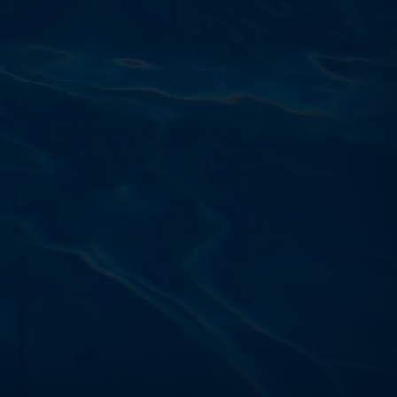
Výdajňa objednávok
Podnikatelská 565 (Areál VÚ
Běchovice 10A),
Praha 9 – 190 11
Prevádzková doba
Po–Ut: 9:00 – 17:00
St: 8:30 – 15:00
Št: 8:30 – 16:00
Pi: 9:00 – 16:00
So – Ne: po dohode