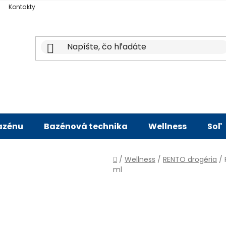
Kontakty
bazénu
Bazénová technika
Wellness
Soľ
Domov
/
Wellness
/
RENTO drogéria
/
ml