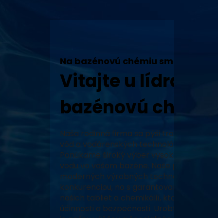
Na bazénovú chémiu sme tu my!
Vitajte u lídra v 
bazénovú chémiu
Naša rodinná firma sa pýši tradíciou, vy
vôd a vodárenských technológií a neustál
Ponúkame široký výber vysoko kvalitných
vodu vo vašom bazéne. Naše produkty, za
moderných výrobných technológiách, zabe
konkurenciou, no s garantovaným pôvodo
našich tabliet a chemikálií, ktoré prešli 
účinnosti a bezpečnosti. Urobte z vášho 