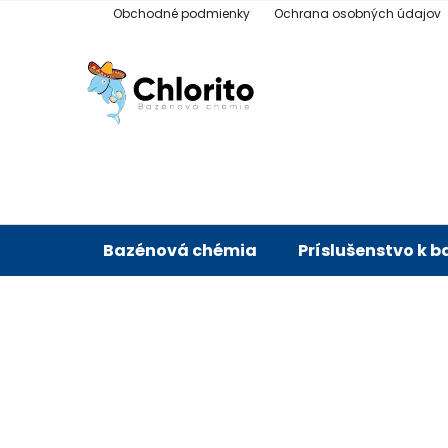
Prejsť
Obchodné podmienky
Ochrana osobných údajov
na
obsah
Bazénová chémia
Príslušenstvo k 