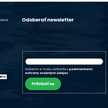
Odoberať newsletter
hovice
Vložte svoj e-mail a my Vám
budeme zasielať informácie o
nových produktoch na našom
e-shope.
Email
Vložením e-mailu súhlasíte s
podmienkami
ochrany osobných údajov
Prihlásiť sa