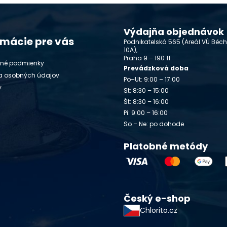
Výdajňa objednávok
rmácie pre vás
Podnikatelská 565 (Areál VÚ Běc
10A),
Praha 9 – 190 11
né podmienky
Prevádzková doba
a osobných údajov
Po–Ut: 9:00 – 17:00
y
St: 8:30 – 15:00
Št: 8:30 – 16:00
Pi: 9:00 – 16:00
So – Ne: po dohode
Platobné metódy
Český e-shop
Chlorito.cz