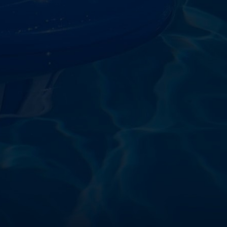
starostlivosti o vodu a
!
sokoškolským vzdelaním v oblasti čistiarní odpadových
ym zdokonaľovaním v oblasti starostlivosti o vodu.
 prípravkov vlastnej výroby pre čistú a bezpečnú
ložené na najlepších európskych surovinách a
zpečujú najvyššiu kvalitu za ceny porovnateľné s
m a bezpečnosťou. Presvedčte sa sami o kvalite
prísnymi kontrolami a testami, a o ich nepochybnej
bazéna oázu čistoty s našimi produktmi – pretože voda