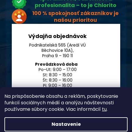
profesionalita – to je Chlorito
100 % spokojnosť zákazníkov je
našou prioritou
Výdajňa objednávok
Podnikatelská 565 (Areál VÚ
Běchovice 10A),
Praha 9 – 190 11
Prevádzková doba
Po–Ut: 9:00 – 17:00
St: 8:30 – 15:00
Št: 8:30 – 16:00
Pi: 9:00 – 16:00
So – Ne: po dohode
Na prispôsobenie obsahu a reklám, poskytovanie
funkcií sociálnych médií a analýzu návštevnosti
používame súbory cookie. Viac informácií
tu
.
Nastavenie