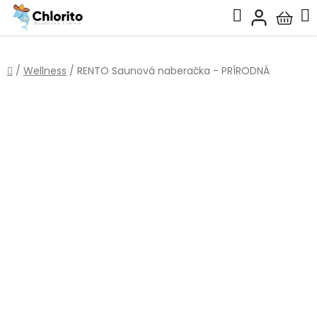
Prejsť
Hľadať
na
Nákup
obsah
košík
Domov
/
Wellness
/
RENTO Saunová naberačka - PRÍRODNÁ