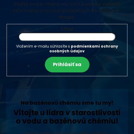
Vložte svoj e-mail a my Vám budeme zasielať
informácie o nových produktoch na našom e-
shope.
Email
Vložením e-mailu súhlasíte s
podmienkami ochrany
osobných údajov
Prihlásiť sa
Na bazénovú chémiu sme tu my!
Vitajte u lídra v starostlivosti
o vodu a bazénovú chémiu!
Naša rodinná firma sa pýši tradíciou,