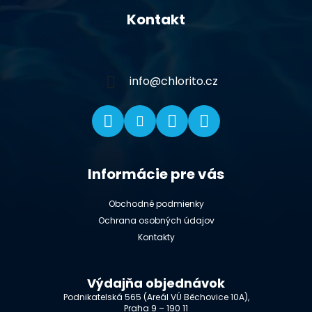
á
Kontakt
p
ä
t
i
info
@
chlorito.cz
e
Informácie pre vás
Obchodné podmienky
Ochrana osobných údajov
Kontakty
Výdajňa objednávok
Podnikatelská 565 (Areál VÚ Běchovice 10A),
Praha 9 – 190 11