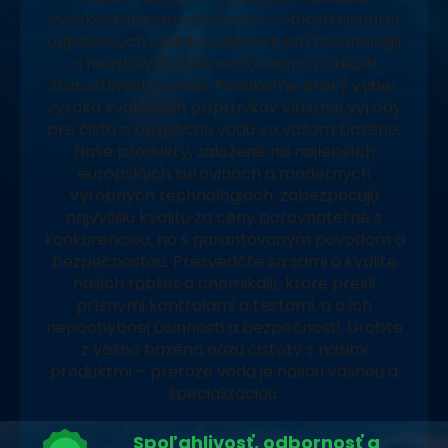
vysokoškolským vzdelaním v oblasti čistiarní
odpadových vôd a vodárenských technológií
a neustálym zdokonaľovaním v oblasti
starostlivosti o vodu. Ponúkame široký výber
vysoko kvalitných prípravkov vlastnej výroby
pre čistú a bezpečnú vodu vo vašom bazéne.
Naše produkty, založené na najlepších
európskych surovinách a moderných
výrobných technológiách, zabezpečujú
najvyššiu kvalitu za ceny porovnateľné s
konkurenciou, no s garantovaným pôvodom a
bezpečnosťou. Presvedčte sa sami o kvalite
našich tabliet a chemikálií, ktoré prešli
prísnymi kontrolami a testami, a o ich
nepochybnej účinnosti a bezpečnosti. Urobte
z vášho bazéna oázu čistoty s našimi
produktmi – pretože voda je našou vášňou a
špecializáciou.
Spoľahlivosť, odbornosť a