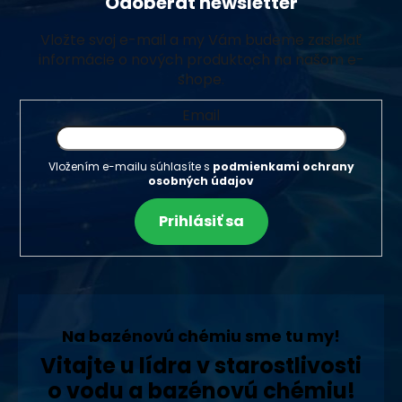
Odoberať newsletter
Vložte svoj e-mail a my Vám budeme zasielať
informácie o nových produktoch na našom e-
shope.
Email
Vložením e-mailu súhlasíte s
podmienkami ochrany
osobných údajov
Prihlásiť sa
Na bazénovú chémiu sme tu my!
Vitajte u lídra v starostlivosti
o vodu a bazénovú chémiu!