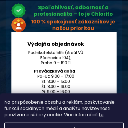
Spoľahlivosť, odbornosť a
profesionalita – to je Chlorito
100 % spokojnosť zákazníkov je
našou prioritou
Výdajňa objednávok
Podnikatelská 565 (Areál VÚ
Běchovice 10A),
Praha 9 – 190 11
Prevádzková doba
Po–Ut: 9:00 – 17:00
St: 8:30 – 15:00
Št: 8:30 – 16:00
Pi: 9:00 – 16:00
So – Ne: po dohode
Na prispôsobenie obsahu a reklám, poskytovanie
funkcií sociálnych médií a analýzu návštevnosti
používame súbory cookie. Viac informácií
tu
.