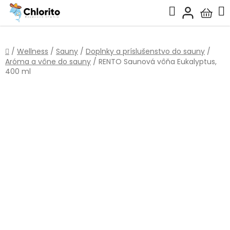
Prejsť
Hľadať
na
Nákup
obsah
košík
Domov
/
Wellness
/
Sauny
/
Doplnky a príslušenstvo do sauny
/
Aróma a vône do sauny
/
RENTO Saunová vôňa Eukalyptus,
400 ml