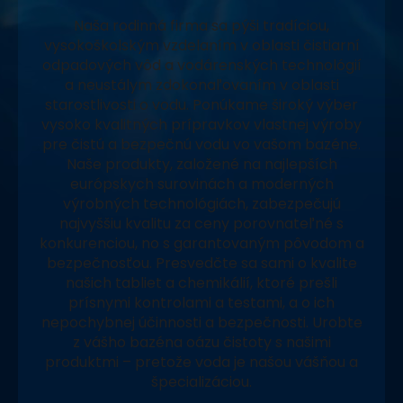
Naša rodinná firma sa pýši tradíciou,
vysokoškolským vzdelaním v oblasti čistiarní
odpadových vôd a vodárenských technológií
a neustálym zdokonaľovaním v oblasti
starostlivosti o vodu. Ponúkame široký výber
vysoko kvalitných prípravkov vlastnej výroby
pre čistú a bezpečnú vodu vo vašom bazéne.
Naše produkty, založené na najlepších
európskych surovinách a moderných
výrobných technológiách, zabezpečujú
najvyššiu kvalitu za ceny porovnateľné s
konkurenciou, no s garantovaným pôvodom a
bezpečnosťou. Presvedčte sa sami o kvalite
našich tabliet a chemikálií, ktoré prešli
prísnymi kontrolami a testami, a o ich
nepochybnej účinnosti a bezpečnosti. Urobte
z vášho bazéna oázu čistoty s našimi
produktmi – pretože voda je našou vášňou a
špecializáciou.