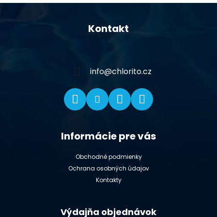
Z
á
Kontakt
p
ä
t
i
info
@
chlorito.cz
e
Informácie pre vás
Obchodné podmienky
Ochrana osobných údajov
Kontakty
Výdajňa objednávok