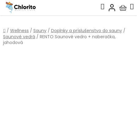
Prejsť
Hľadať
na
Nákup
obsah
košík
Domov
/
Wellness
/
Sauny
/
Doplnky a príslušenstvo do sauny
/
Saunové vedrá
/
RENTO Saunové vedro + naberačka,
jahodová