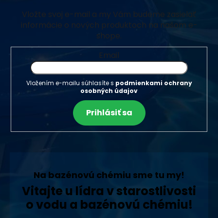
Vložte svoj e-mail a my Vám budeme zasielať
informácie o nových produktoch na našom e-
shope.
Email
Vložením e-mailu súhlasíte s
podmienkami ochrany
osobných údajov
Prihlásiť sa
Na bazénovú chémiu sme tu my!
Vitajte u lídra v starostlivosti
o vodu a bazénovú chémiu!