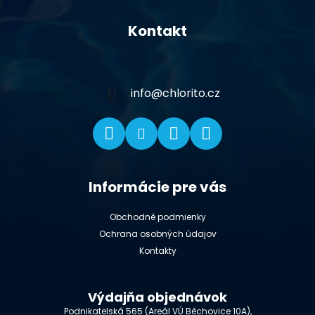
Z
á
Kontakt
p
ä
t
i
info
@
chlorito.cz
e
Informácie pre vás
Obchodné podmienky
Ochrana osobných údajov
Kontakty
Výdajňa objednávok
Podnikatelská 565 (Areál VÚ Běchovice 10A),