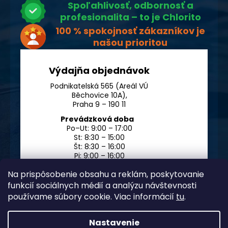
Spoľahlivosť, odbornosť a
profesionalita – to je Chlorito
100 % spokojnosť zákazníkov je
našou prioritou
Výdajňa objednávok
Podnikatelská 565 (Areál VÚ
Běchovice 10A),
Praha 9 – 190 11
Prevádzková doba
Po–Ut: 9:00 – 17:00
St: 8:30 – 15:00
Št: 8:30 – 16:00
Pi: 9:00 – 16:00
So – Ne: po dohode
Na prispôsobenie obsahu a reklám, poskytovanie
funkcií sociálnych médií a analýzu návštevnosti
používame súbory cookie. Viac informácií
tu
.
Nastavenie