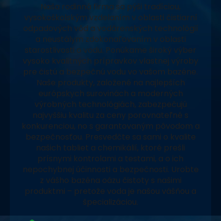
Naša rodinná firma sa pýši tradíciou,
vysokoškolským vzdelaním v oblasti čistiarní
odpadových vôd a vodárenských technológií
a neustálym zdokonaľovaním v oblasti
starostlivosti o vodu. Ponúkame široký výber
vysoko kvalitných prípravkov vlastnej výroby
pre čistú a bezpečnú vodu vo vašom bazéne.
Naše produkty, založené na najlepších
európskych surovinách a moderných
výrobných technológiách, zabezpečujú
najvyššiu kvalitu za ceny porovnateľné s
konkurenciou, no s garantovaným pôvodom a
bezpečnosťou. Presvedčte sa sami o kvalite
našich tabliet a chemikálií, ktoré prešli
prísnymi kontrolami a testami, a o ich
nepochybnej účinnosti a bezpečnosti. Urobte
z vášho bazéna oázu čistoty s našimi
produktmi – pretože voda je našou vášňou a
špecializáciou.