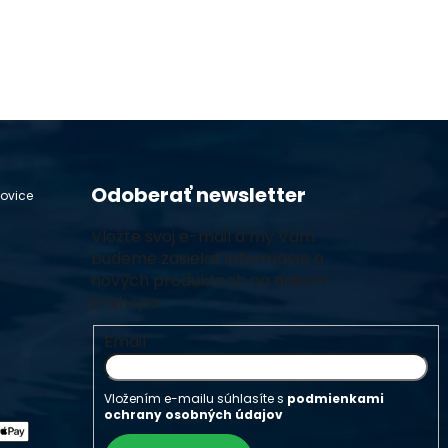
Odoberať newsletter
hovice
Vložte svoj e-mail a my Vám
budeme zasielať informácie o
nových produktoch na našom
e-shope.
Email
Vložením e-mailu súhlasíte s
podmienkami
ochrany osobných údajov