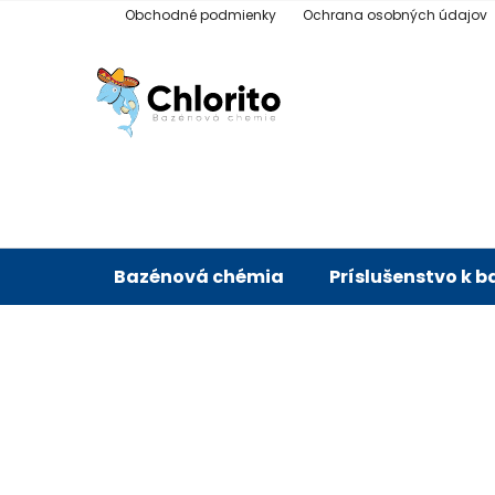
Prejsť
Obchodné podmienky
Ochrana osobných údajov
na
obsah
Bazénová chémia
Príslušenstvo k 