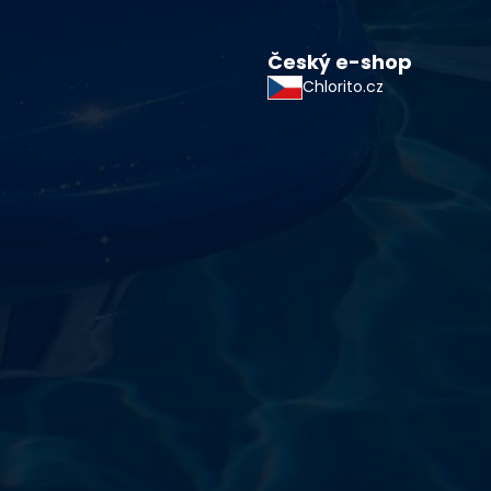
Český e-shop
Chlorito.cz
starostlivosti o vodu a
!
sokoškolským vzdelaním v oblasti čistiarní odpadových
ym zdokonaľovaním v oblasti starostlivosti o vodu.
 prípravkov vlastnej výroby pre čistú a bezpečnú