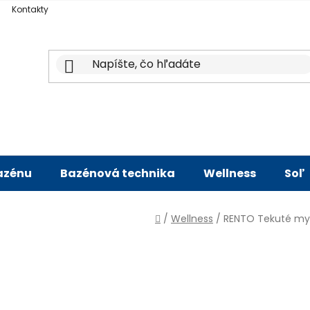
Kontakty
bazénu
Bazénová technika
Wellness
Soľ
Domov
/
Wellness
/
RENTO Tekuté myd