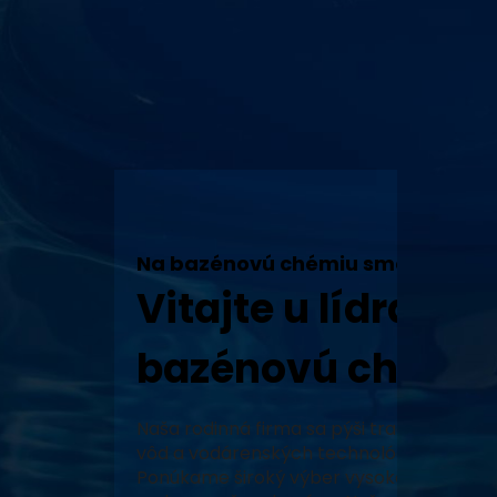
Na bazénovú chémiu sme tu my!
Vitajte u lídra v 
bazénovú chémiu
Naša rodinná firma sa pýši tradíciou, vy
vôd a vodárenských technológií a neustál
Ponúkame široký výber vysoko kvalitných