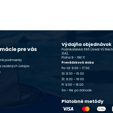
Výdajňa objednávok
rmácie pre vás
Podnikatelská 565 (Areál VÚ Běc
10A),
Praha 9 – 190 11
né podmienky
Prevádzková doba
a osobných údajov
Po–Ut: 9:00 – 17:00
y
St: 8:30 – 15:00
Št: 8:30 – 16:00
Pi: 9:00 – 16:00
So – Ne: po dohode
Platobné metódy