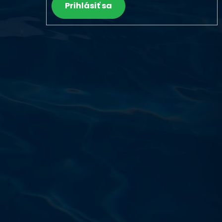
Prihlásiť sa
Výdajňa objednávok
Podnikatelská 565 (Areál VÚ
Běchovice 10A),
Praha 9 – 190 11
Prevádzková doba