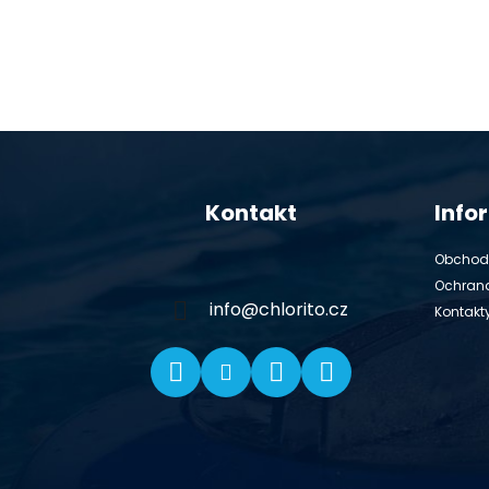
Z
á
Kontakt
Info
p
ä
Obchod
t
Ochran
i
info
@
chlorito.cz
Kontakt
e