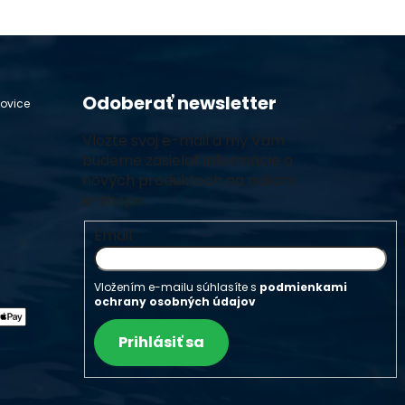
Odoberať newsletter
hovice
Vložte svoj e-mail a my Vám
budeme zasielať informácie o
nových produktoch na našom
e-shope.
Email
Vložením e-mailu súhlasíte s
podmienkami
ochrany osobných údajov
Prihlásiť sa