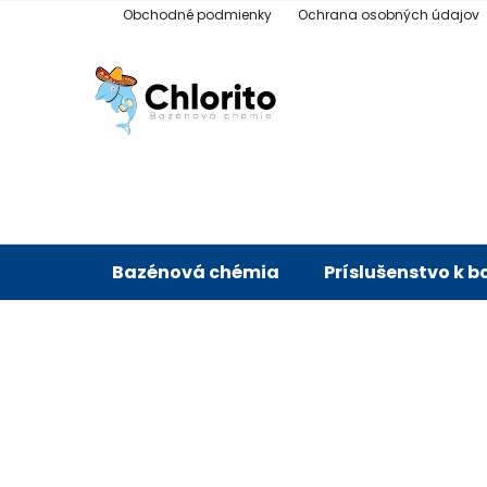
Prejsť
Obchodné podmienky
Ochrana osobných údajov
na
obsah
Bazénová chémia
Príslušenstvo k 