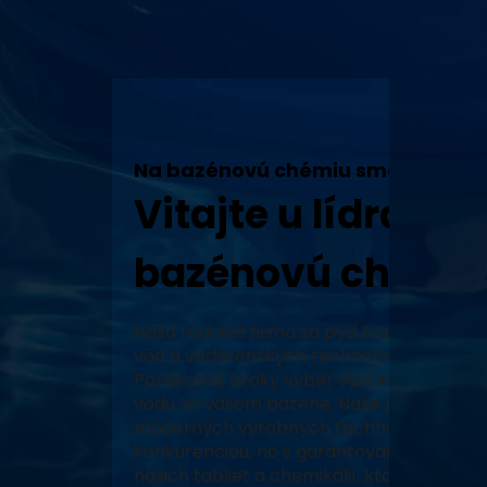
Na bazénovú chémiu sme tu my!
Vitajte u lídra v 
bazénovú chémiu
Naša rodinná firma sa pýši tradíciou, vy
vôd a vodárenských technológií a neustál
Ponúkame široký výber vysoko kvalitných
vodu vo vašom bazéne. Naše produkty, za
moderných výrobných technológiách, zabe
konkurenciou, no s garantovaným pôvodo
našich tabliet a chemikálií, ktoré prešli 