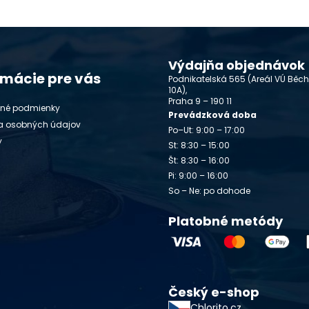
Výdajňa objednávok
rmácie pre vás
Podnikatelská 565 (Areál VÚ Běc
10A),
Praha 9 – 190 11
né podmienky
Prevádzková doba
a osobných údajov
Po–Ut: 9:00 – 17:00
y
St: 8:30 – 15:00
Št: 8:30 – 16:00
Pi: 9:00 – 16:00
So – Ne: po dohode
Platobné metódy
Český e-shop
Chlorito.cz