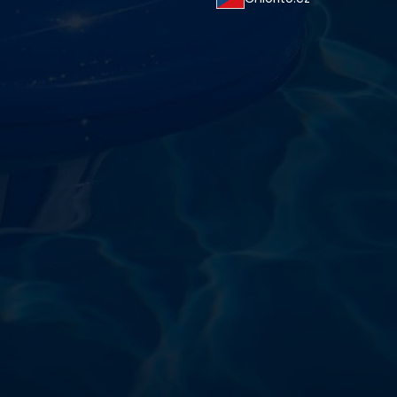
starostlivosti o vodu a
!
sokoškolským vzdelaním v oblasti čistiarní odpadových
ym zdokonaľovaním v oblasti starostlivosti o vodu.
 prípravkov vlastnej výroby pre čistú a bezpečnú
ložené na najlepších európskych surovinách a
zpečujú najvyššiu kvalitu za ceny porovnateľné s
m a bezpečnosťou. Presvedčte sa sami o kvalite
prísnymi kontrolami a testami, a o ich nepochybnej