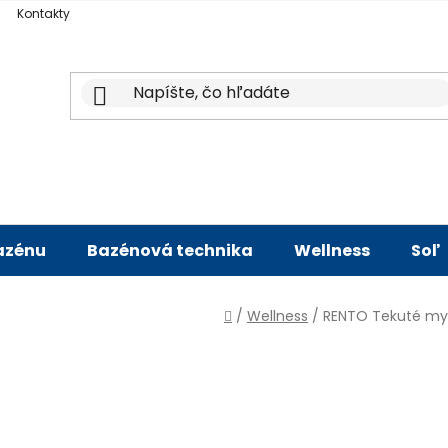
Kontakty
bazénu
Bazénová technika
Wellness
Soľ
Domov
/
Wellness
/
RENTO Tekuté myd