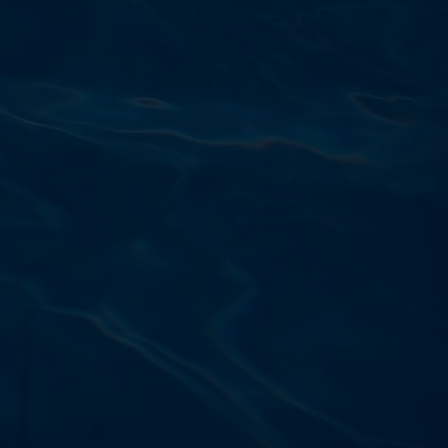
Výdajňa objednávok
Podnikatelská 565 (Areál VÚ
Běchovice 10A),
Praha 9 – 190 11
Prevádzková doba
Po–Ut: 9:00 – 17:00
St: 8:30 – 15:00
Št: 8:30 – 16:00
Pi: 9:00 – 16:00
So – Ne: po dohode