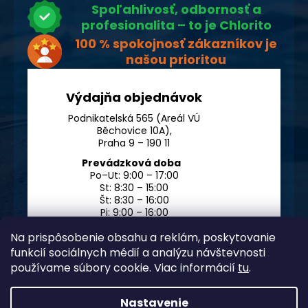
Spoľahlivosť, odbornosť a
profesionalita – to je Chlorito
100 % spokojnosť zákazníkov je
našou prioritou
Výdajňa objednávok
Podnikatelská 565 (Areál VÚ
Běchovice 10A),
Praha 9 – 190 11
Prevádzková doba
Po–Ut: 9:00 – 17:00
St: 8:30 – 15:00
Št: 8:30 – 16:00
Pi: 9:00 – 16:00
So – Ne: po dohode
Na prispôsobenie obsahu a reklám, poskytovanie
funkcií sociálnych médií a analýzu návštevnosti
používame súbory cookie. Viac informácií
tu
.
Nastavenie