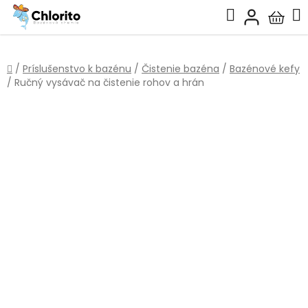
Prejsť
Hľadať
na
Nákup
obsah
košík
Domov
/
Príslušenstvo k bazénu
/
Čistenie bazéna
/
Bazénové kefy
/
Ručný vysávač na čistenie rohov a hrán