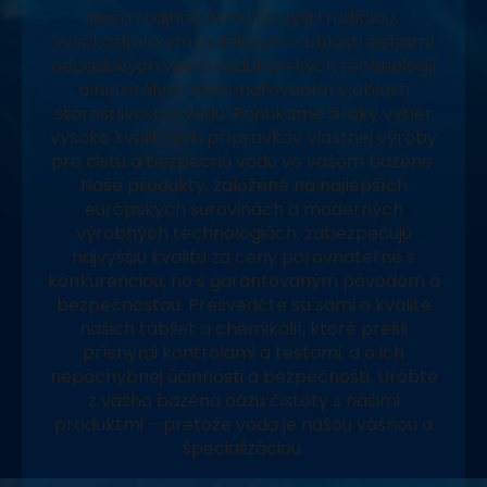
Naša rodinná firma sa pýši tradíciou,
vysokoškolským vzdelaním v oblasti čistiarní
odpadových vôd a vodárenských technológií
a neustálym zdokonaľovaním v oblasti
starostlivosti o vodu. Ponúkame široký výber
vysoko kvalitných prípravkov vlastnej výroby
pre čistú a bezpečnú vodu vo vašom bazéne.
Naše produkty, založené na najlepších
európskych surovinách a moderných
výrobných technológiách, zabezpečujú
najvyššiu kvalitu za ceny porovnateľné s
konkurenciou, no s garantovaným pôvodom a
bezpečnosťou. Presvedčte sa sami o kvalite
našich tabliet a chemikálií, ktoré prešli
prísnymi kontrolami a testami, a o ich
nepochybnej účinnosti a bezpečnosti. Urobte
z vášho bazéna oázu čistoty s našimi
produktmi – pretože voda je našou vášňou a
špecializáciou.