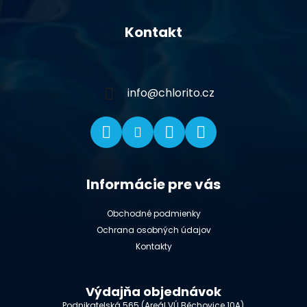
Z
á
Kontakt
p
ä
t
i
info
@
chlorito.cz
e
Informácie pre vás
Obchodné podmienky
Ochrana osobných údajov
Kontakty
Výdajňa objednávok
Podnikatelská 565 (Areál VÚ Běchovice 10A),