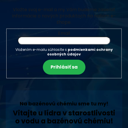
Vložte svoj e-mail a my Vám budeme zasielať
informácie o nových produktoch na našom e-
shope.
Email
Vložením e-mailu súhlasíte s
podmienkami ochrany
osobných údajov
Prihlásiť sa
Na bazénovú chémiu sme tu my!
Vitajte u lídra v starostlivosti
o vodu a bazénovú chémiu!