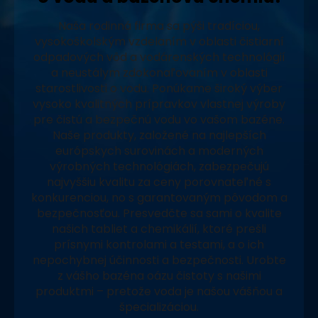
Naša rodinná firma sa pýši tradíciou,
vysokoškolským vzdelaním v oblasti čistiarní
odpadových vôd a vodárenských technológií
a neustálym zdokonaľovaním v oblasti
starostlivosti o vodu. Ponúkame široký výber
vysoko kvalitných prípravkov vlastnej výroby
pre čistú a bezpečnú vodu vo vašom bazéne.
Naše produkty, založené na najlepších
európskych surovinách a moderných
výrobných technológiách, zabezpečujú
najvyššiu kvalitu za ceny porovnateľné s
konkurenciou, no s garantovaným pôvodom a
bezpečnosťou. Presvedčte sa sami o kvalite
našich tabliet a chemikálií, ktoré prešli
prísnymi kontrolami a testami, a o ich
nepochybnej účinnosti a bezpečnosti. Urobte
z vášho bazéna oázu čistoty s našimi
produktmi – pretože voda je našou vášňou a
špecializáciou.