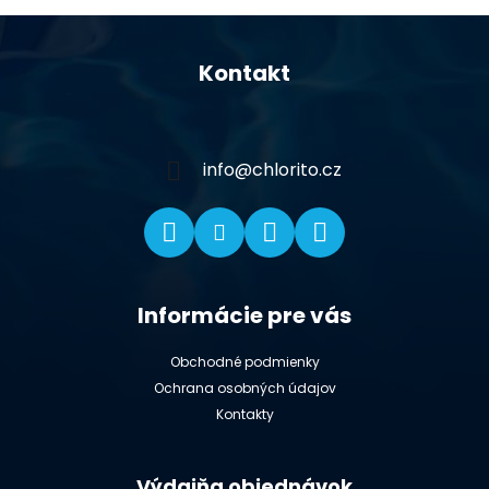
Z
á
Kontakt
p
ä
t
i
info
@
chlorito.cz
e
Informácie pre vás
Obchodné podmienky
Ochrana osobných údajov
Kontakty
Výdajňa objednávok