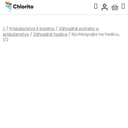
Prejsť
Hľadať
na
Nákup
obsah
košík
Domov
/
Príslušenstvo k bazénu
/
Záhradné potreby a
príslušenstvo
/
Záhradné hadice
/
Rýchlospojka na hadicu,
1/2