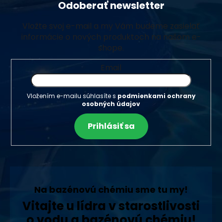
Odoberať newsletter
Vložte svoj e-mail a my Vám budeme zasielať
informácie o nových produktoch na našom e-
shope.
Email
Vložením e-mailu súhlasíte s
podmienkami ochrany
osobných údajov
Prihlásiť sa
Na bazénovú chémiu sme tu my!
Vitajte u lídra v starostlivosti
o vodu a bazénovú chémiu!