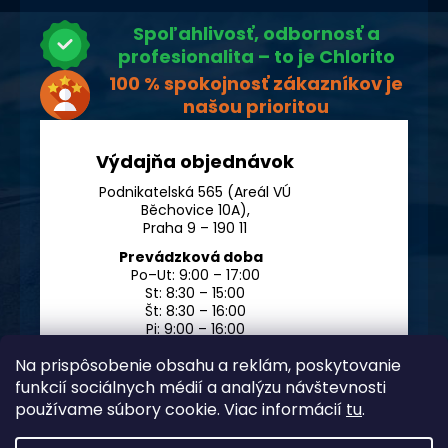
Spoľahlivosť, odbornosť a
profesionalita – to je Chlorito
100 % spokojnosť zákazníkov je
našou prioritou
Výdajňa objednávok
Podnikatelská 565 (Areál VÚ
Běchovice 10A),
Praha 9 – 190 11
Prevádzková doba
Po–Ut: 9:00 – 17:00
St: 8:30 – 15:00
Št: 8:30 – 16:00
Pi: 9:00 – 16:00
So – Ne: po dohode
Na prispôsobenie obsahu a reklám, poskytovanie
funkcií sociálnych médií a analýzu návštevnosti
používame súbory cookie. Viac informácií
tu
.