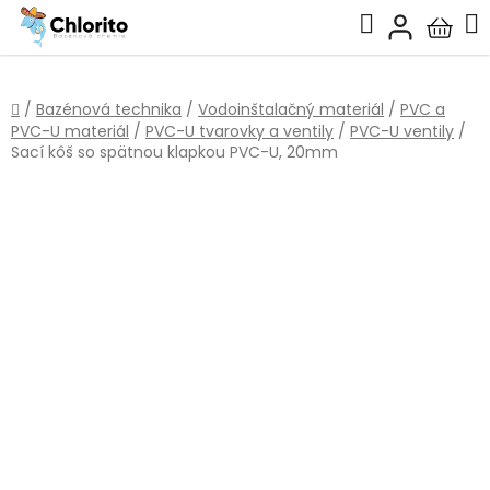
Prejsť
Hľadať
na
Nákup
obsah
košík
Domov
/
Bazénová technika
/
Vodoinštalačný materiál
/
PVC a
PVC-U materiál
/
PVC-U tvarovky a ventily
/
PVC-U ventily
/
Sací kôš so spätnou klapkou PVC-U, 20mm