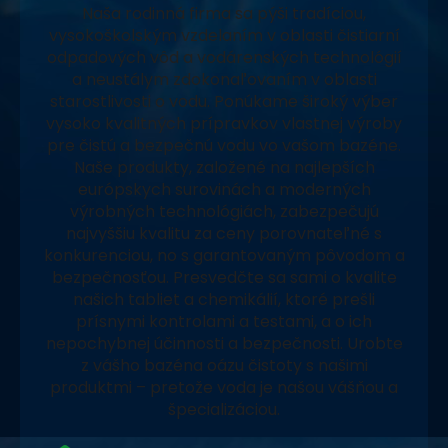
Naša rodinná firma sa pýši tradíciou,
vysokoškolským vzdelaním v oblasti čistiarní
odpadových vôd a vodárenských technológií
a neustálym zdokonaľovaním v oblasti
starostlivosti o vodu. Ponúkame široký výber
vysoko kvalitných prípravkov vlastnej výroby
pre čistú a bezpečnú vodu vo vašom bazéne.
Naše produkty, založené na najlepších
európskych surovinách a moderných
výrobných technológiách, zabezpečujú
najvyššiu kvalitu za ceny porovnateľné s
konkurenciou, no s garantovaným pôvodom a
bezpečnosťou. Presvedčte sa sami o kvalite
našich tabliet a chemikálií, ktoré prešli
prísnymi kontrolami a testami, a o ich
nepochybnej účinnosti a bezpečnosti. Urobte
z vášho bazéna oázu čistoty s našimi
produktmi – pretože voda je našou vášňou a
špecializáciou.