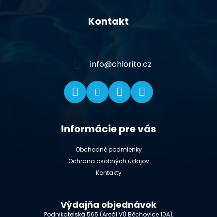
Z
á
Kontakt
p
ä
t
i
info
@
chlorito.cz
e
Informácie pre vás
Obchodné podmienky
Ochrana osobných údajov
Kontakty
Výdajňa objednávok
Podnikatelská 565 (Areál VÚ Běchovice 10A),