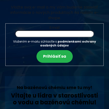
Vložte svoj e-mail a my Vám budeme zasielať
informácie o nových produktoch na našom e-
shope.
Email
Vložením e-mailu súhlasíte s
podmienkami ochrany
osobných údajov
Prihlásiť sa
Na bazénovú chémiu sme tu my!
Vitajte u lídra v starostlivosti
o vodu a bazénovú chémiu!