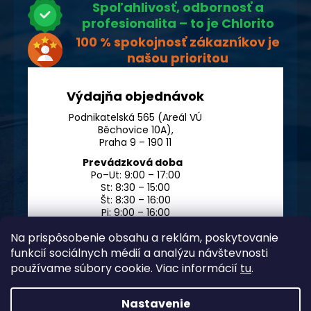
Spoľahlivosť, odbornosť a
profesionalita – to je Chlorito
100 % spokojnosť zákazníkov je
našou prioritou
Výdajňa objednávok
Podnikatelská 565 (Areál VÚ
Běchovice 10A),
Praha 9 – 190 11
Prevádzková doba
Po–Ut: 9:00 – 17:00
St: 8:30 – 15:00
Št: 8:30 – 16:00
Pi: 9:00 – 16:00
So – Ne: po dohode
Na prispôsobenie obsahu a reklám, poskytovanie
funkcií sociálnych médií a analýzu návštevnosti
používame súbory cookie. Viac informácií
tu
.
Nastavenie