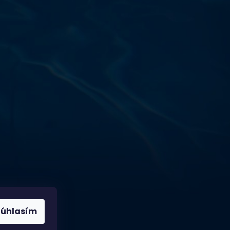
Výdajňa objednávok
Podnikatelská 565 (Areál VÚ
Běchovice 10A),
Praha 9 – 190 11
Prevádzková doba
Po–Ut: 9:00 – 17:00
St: 8:30 – 15:00
Št: 8:30 – 16:00
Pi: 9:00 – 16:00
So – Ne: po dohode
Súhlasím