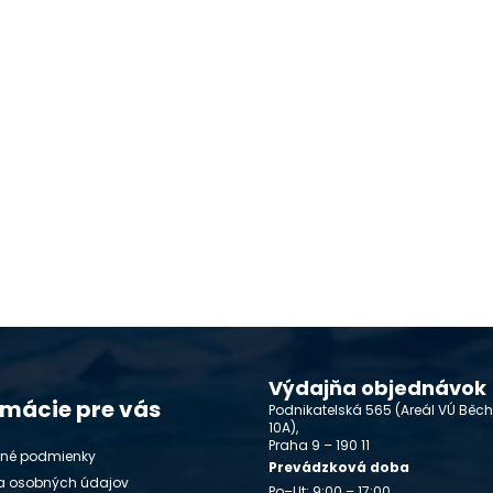
Výdajňa objednávok
rmácie pre vás
Podnikatelská 565 (Areál VÚ Běc
10A),
Praha 9 – 190 11
né podmienky
Prevádzková doba
a osobných údajov
Po–Ut: 9:00 – 17:00