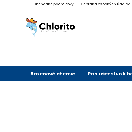
Prejsť
Obchodné podmienky
Ochrana osobných údajov
na
obsah
Bazénová chémia
Príslušenstvo k 