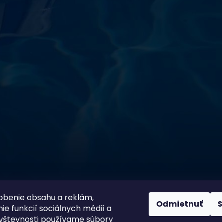
starostlivosti o vodu a
!
sokoškolským vzdelaním v oblasti čistiarní odpadových
ym zdokonaľovaním v oblasti starostlivosti o vodu.
 prípravkov vlastnej výroby pre čistú a bezpečnú
ložené na najlepších európskych surovinách a
zpečujú najvyššiu kvalitu za ceny porovnateľné s
m a bezpečnosťou. Presvedčte sa sami o kvalite
prísnymi kontrolami a testami, a o ich nepochybnej
bazéna oázu čistoty s našimi produktmi – pretože voda
100 % spokojnosť zákazníkov je
ito
našou prioritou
obenie obsahu a reklám,
Odmietnuť
ie funkcií sociálnych médií a
vštevnosti používame súbory