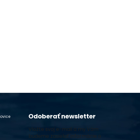
Odoberať newsletter
hovice
Vložte svoj e-mail a my Vám
budeme zasielať informácie o