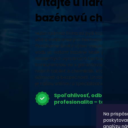
Vitajte u lídra v 
bazénovú chémiu
Naša rodinná firma sa pýši tradíciou, vy
vôd a vodárenských technológií a neustál
Ponúkame široký výber vysoko kvalitných
vodu vo vašom bazéne. Naše produkty, za
moderných výrobných technológiách, zabe
konkurenciou, no s garantovaným pôvodo
našich tabliet a chemikálií, ktoré prešli 
účinnosti a bezpečnosti. Urobte z vášho 
je našou vášňou a špecializáciou.
Spoľahlivosť, odbornosť a
profesionalita – to je Chlor
Na prispôs
poskytovan
analýzu ná