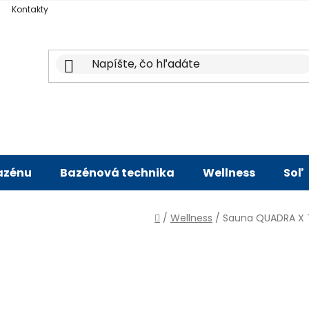
Kontakty
bazénu
Bazénová technika
Wellness
Soľ
Domov
/
Wellness
/
Sauna QUADRA X