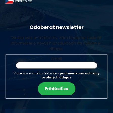
Chlorito.cz
Odoberať newsletter
Vložte svoj e-mail a my Vám budeme zasielať
informácie o nových produktoch na našom e-
shope.
Email
Vložením e-mailu súhlasíte s
podmienkami ochrany
osobných údajov
Prihlásiť sa