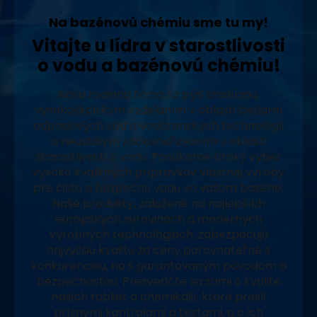
Na bazénovú chémiu sme tu my!
Vitajte u lídra v starostlivosti
o vodu a bazénovú chémiu!
Naša rodinná firma sa pýši tradíciou,
vysokoškolským vzdelaním v oblasti čistiarní
odpadových vôd a vodárenských technológií
a neustálym zdokonaľovaním v oblasti
starostlivosti o vodu. Ponúkame široký výber
vysoko kvalitných prípravkov vlastnej výroby
pre čistú a bezpečnú vodu vo vašom bazéne.
Naše produkty, založené na najlepších
európskych surovinách a moderných
výrobných technológiách, zabezpečujú
najvyššiu kvalitu za ceny porovnateľné s
konkurenciou, no s garantovaným pôvodom a
bezpečnosťou. Presvedčte sa sami o kvalite
našich tabliet a chemikálií, ktoré prešli
prísnymi kontrolami a testami, a o ich