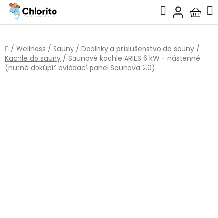
Prejsť
Hľadať
na
Nákup
obsah
košík
Domov
/
Wellness
/
Sauny
/
Doplnky a príslušenstvo do sauny
/
Kachle do sauny
/
Saunové kachle ARIES 6 kW - nástenné
(nutné dokúpiť ovládací panel Saunova 2.0)