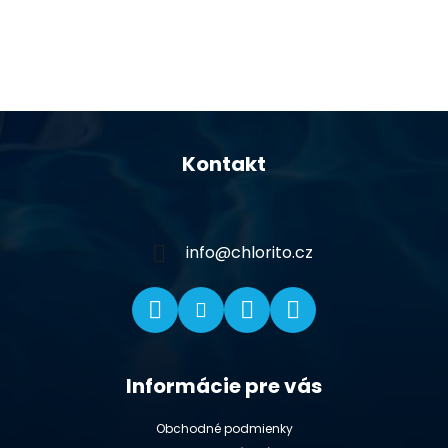
Z
á
Kontakt
p
ä
t
i
info
@
chlorito.cz
e
Informácie pre vás
Obchodné podmienky