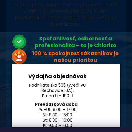
nepochybnej účinnosti a bezpečnosti. Urobte
z vášho bazéna oázu čistoty s našimi
produktmi – pretože voda je našou vášňou a
špecializáciou.
Spoľahlivosť, odbornosť a
profesionalita – to je Chlorito
100 % spokojnosť zákazníkov je
našou prioritou
Výdajňa objednávok
Podnikatelská 565 (Areál VÚ
Běchovice 10A),
Praha 9 – 190 11
Prevádzková doba
Po–Ut: 9:00 – 17:00
St: 8:30 – 15:00
Št: 8:30 – 16:00
Pi: 9:00 – 16:00
So – Ne: po dohode