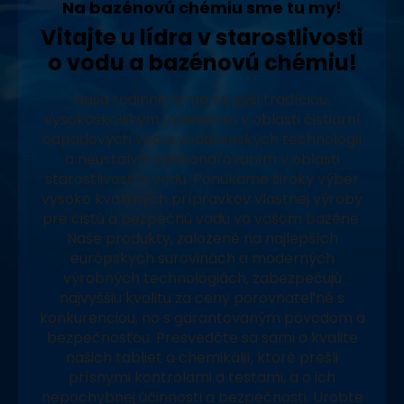
Na bazénovú chémiu sme tu my!
Vitajte u lídra v starostlivosti
o vodu a bazénovú chémiu!
Naša rodinná firma sa pýši tradíciou,
vysokoškolským vzdelaním v oblasti čistiarní
odpadových vôd a vodárenských technológií
a neustálym zdokonaľovaním v oblasti
starostlivosti o vodu. Ponúkame široký výber
vysoko kvalitných prípravkov vlastnej výroby
pre čistú a bezpečnú vodu vo vašom bazéne.
Naše produkty, založené na najlepších
európskych surovinách a moderných
výrobných technológiách, zabezpečujú
najvyššiu kvalitu za ceny porovnateľné s
konkurenciou, no s garantovaným pôvodom a
bezpečnosťou. Presvedčte sa sami o kvalite
našich tabliet a chemikálií, ktoré prešli
prísnymi kontrolami a testami, a o ich
nepochybnej účinnosti a bezpečnosti. Urobte