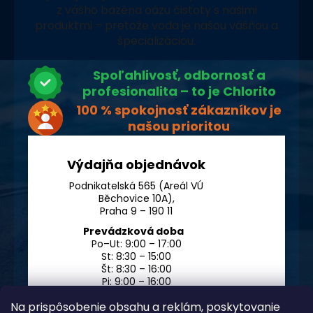
z vášho bazéna oázu čistoty s našimi
produktmi – pretože voda je našou vášňou a
špecializáciou.
Spoľahlivosť, odbornosť a
profesionalita – to je Chlorito
100 % spokojnosť zákazníkov je
našou prioritou
Výdajňa objednávok
Podnikatelská 565 (Areál VÚ
Běchovice 10A),
Praha 9 – 190 11
Prevádzková doba
Po–Ut: 9:00 – 17:00
St: 8:30 – 15:00
Št: 8:30 – 16:00
Pi: 9:00 – 16:00
So – Ne: po dohode
Na prispôsobenie obsahu a reklám, poskytovanie