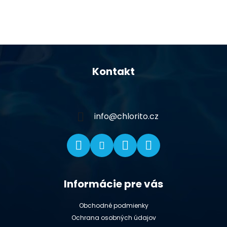
Z
á
Kontakt
p
ä
t
i
info
@
chlorito.cz
e
Informácie pre vás
Obchodné podmienky
Ochrana osobných údajov