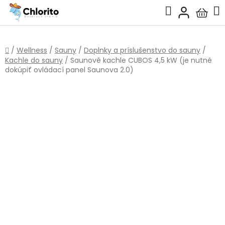
Prejsť
Hľadať
na
Nákup
obsah
košík
Domov
/
Wellness
/
Sauny
/
Doplnky a príslušenstvo do sauny
/
Kachle do sauny
/
Saunové kachle CUBOS 4,5 kW (je nutné
dokúpiť ovládací panel Saunova 2.0)