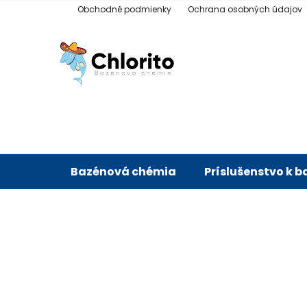
Prejsť
Obchodné podmienky
Ochrana osobných údajov
na
obsah
Bazénová chémia
Príslušenstvo k 