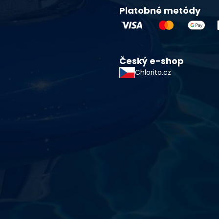
Platobné metódy
Český e-shop
Chlorito.cz
starostlivosti o vodu a
!