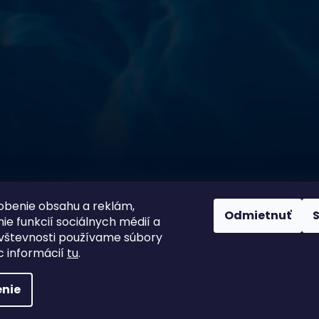
sokoškolským vzdelaním v oblasti čistiarní odpadových
ym zdokonaľovaním v oblasti starostlivosti o vodu.
 prípravkov vlastnej výroby pre čistú a bezpečnú
ložené na najlepších európskych surovinách a
zpečujú najvyššiu kvalitu za ceny porovnateľné s
m a bezpečnosťou. Presvedčte sa sami o kvalite
prísnymi kontrolami a testami, a o ich nepochybnej
bazéna oázu čistoty s našimi produktmi – pretože voda
100 % spokojnosť zákazníkov je
ito
našou prioritou
obenie obsahu a reklám,
Odmietnuť
ie funkcií sociálnych médií a
vštevnosti používame súbory
c informácií
tu
.
nie
viť nastavenie cookies