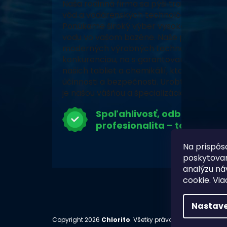
Naša rodinná firma sa pýši tradíciou, vy
vôd a vodárenských technológií a neustál
Ponúkame široký výber vysoko kvalitných
vodu vo vašom bazéne. Naše produkty, za
moderných výrobných technológiách, zabe
konkurenciou, no s garantovaným pôvodo
našich tabliet a chemikálií, ktoré prešli 
účinnosti a bezpečnosti. Urobte z vášho 
je našou vášňou a špecializáciou.
Spoľahlivosť, odbornosť a
profesionalita – to je Chlor
Na prispôs
poskytovan
analýzu ná
cookie. Via
Nastave
Copyright 2026
Chlorito
. Všetky práva vyhradené.
Upra