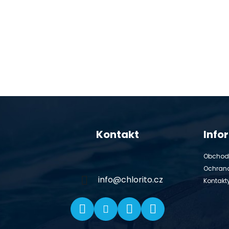
Z
á
Kontakt
Info
p
ä
Obchod
t
Ochran
i
info
@
chlorito.cz
Kontakt
e