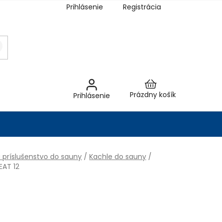
Prihlásenie
Registrácia
Nákupný
Prázdny košík
Prihlásenie
košík
 príslušenstvo do sauny
/
Kachle do sauny
/
EAT 12