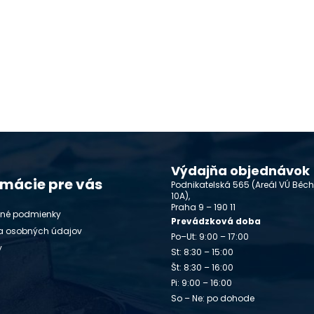
Výdajňa objednávok
rmácie pre vás
Podnikatelská 565 (Areál VÚ Běc
10A),
Praha 9 – 190 11
né podmienky
Prevádzková doba
a osobných údajov
Po–Ut: 9:00 – 17:00
y
St: 8:30 – 15:00
Št: 8:30 – 16:00
Pi: 9:00 – 16:00
So – Ne: po dohode