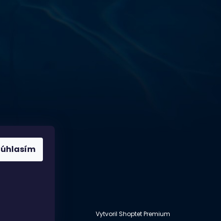
Běchovice 10A),
Praha 9 – 190 11
Prevádzková doba
Po–Ut: 9:00 – 17:00
St: 8:30 – 15:00
Št: 8:30 – 16:00
Pi: 9:00 – 16:00
So – Ne: po dohode
Súhlasím
Vytvoril Shoptet Premium