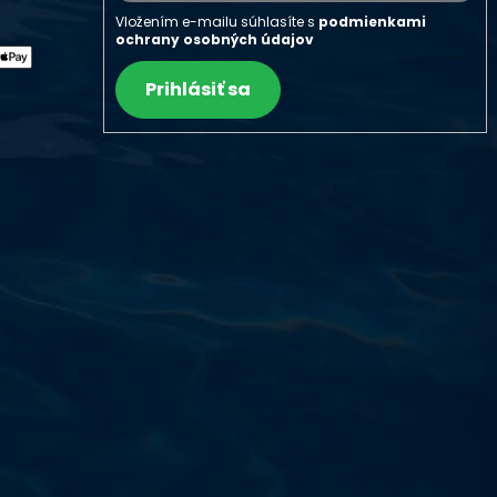
Vložením e-mailu súhlasíte s
podmienkami
ochrany osobných údajov
Prihlásiť sa
Výdajňa objednávok
Podnikatelská 565 (Areál VÚ