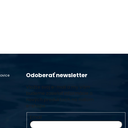
Odoberať newsletter
hovice
Vložte svoj e-mail a my Vám
budeme zasielať informácie o
nových produktoch na našom
e-shope.
Email