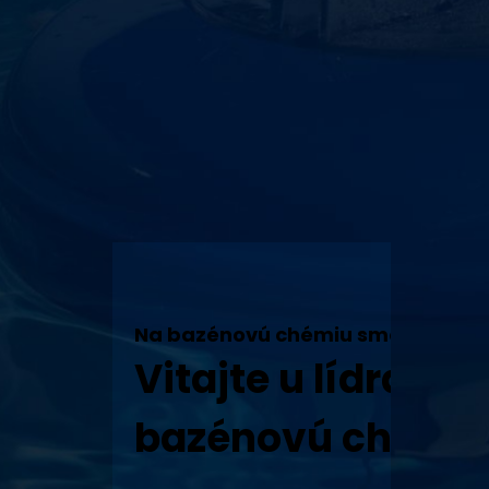
Na bazénovú chémiu sme tu my!
Vitajte u lídra v 
bazénovú chémiu