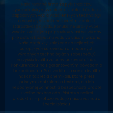
Naša rodinná firma sa pýši tradíciou,
vysokoškolským vzdelaním v oblasti čistiarní
odpadových vôd a vodárenských technológií
a neustálym zdokonaľovaním v oblasti
starostlivosti o vodu. Ponúkame široký výber
vysoko kvalitných prípravkov vlastnej výroby
pre čistú a bezpečnú vodu vo vašom bazéne.
Naše produkty, založené na najlepších
európskych surovinách a moderných
výrobných technológiách, zabezpečujú
najvyššiu kvalitu za ceny porovnateľné s
konkurenciou, no s garantovaným pôvodom a
bezpečnosťou. Presvedčte sa sami o kvalite
našich tabliet a chemikálií, ktoré prešli
prísnymi kontrolami a testami, a o ich
nepochybnej účinnosti a bezpečnosti. Urobte
z vášho bazéna oázu čistoty s našimi
produktmi – pretože voda je našou vášňou a
špecializáciou.