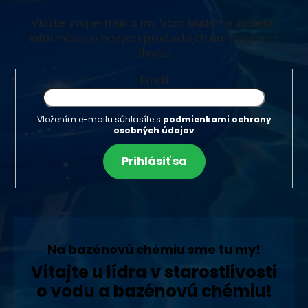
Vložte svoj e-mail a my Vám budeme zasielať
informácie o nových produktoch na našom e-
shope.
Email
Vložením e-mailu súhlasíte s
podmienkami ochrany
osobných údajov
Prihlásiť sa
Na bazénovú chémiu sme tu my!
Vitajte u lídra v starostlivosti
o vodu a bazénovú chémiu!