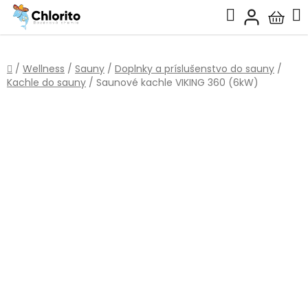
Prejsť
Hľadať
na
Nákup
obsah
košík
Domov
/
Wellness
/
Sauny
/
Doplnky a príslušenstvo do sauny
/
Kachle do sauny
/
Saunové kachle VIKING 360 (6kW)