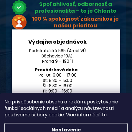
Spoľahlivosť, odbornosť a
profesionalita – to je Chlorito
100 % spokojnosť zákazníkov je
našou prioritou
Výdajňa objednávok
Podnikatelská 565 (Areál VÚ
Běchovice 10A),
Praha 9 – 190 11
Prevádzková doba
Po–Ut: 9:00 – 17:00
St: 8:30 – 15:00
Št: 8:30 – 16:00
Pi: 9:00 – 16:00
So – Ne: po dohode
Na prispôsobenie obsahu a reklám, poskytovanie
funkcií sociálnych médií a analýzu návštevnosti
používame súbory cookie. Viac informácií
tu
.
Nastavenie