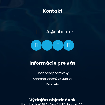
Z
á
Kontakt
p
ä
t
i
info
@
chlorito.cz
e
Informácie pre vás
Obchodné podmienky
Ochrana osobných údajov
Kontakty
Výdajňa objednávok
Podnikatelská 565 (Areál VÚ Běchovice 10A),