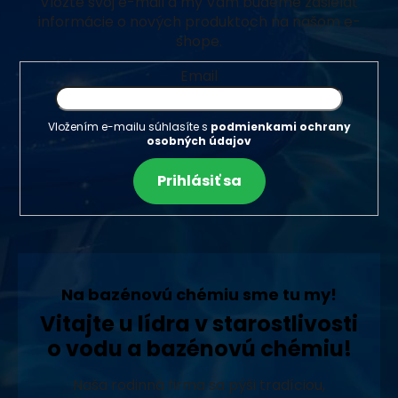
Vložte svoj e-mail a my Vám budeme zasielať
informácie o nových produktoch na našom e-
shope.
Email
Vložením e-mailu súhlasíte s
podmienkami ochrany
osobných údajov
Prihlásiť sa
Na bazénovú chémiu sme tu my!
Vitajte u lídra v starostlivosti
o vodu a bazénovú chémiu!
Naša rodinná firma sa pýši tradíciou,