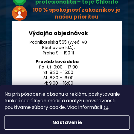
profesionalita – to je Chlorito
100 % spokojnosť zákazníkov je
našou prioritou
Výdajňa objednávok
Podnikatelská 565 (Areál VÚ
Běchovice 10A),
Praha 9 – 190 11
Prevádzková doba
Po–Ut: 9:00 – 17:00
St: 8:30 – 15:00
Št: 8:30 – 16:00
Pi: 9:00 – 16:00
So – Ne: po dohode
Na prispôsobenie obsahu a reklám, poskytovanie
funkcií sociálnych médií a analýzu návštevnosti
používame súbory cookie. Viac informácií
tu
.
Nastavenie