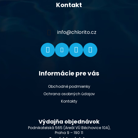
á
Kontakt
p
ä
t
i
info
@
chlorito.cz
e
Informácie pre vás
Obchodné podmienky
Ochrana osobných údajov
Kontakty
Výdajňa objednávok
Podnikatelská 565 (Areál VÚ Běchovice 10A),
Praha 9 – 190 11