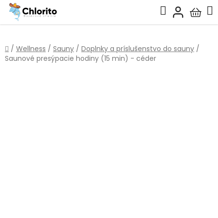
Prejsť
Hľadať
na
Nákup
obsah
košík
Domov
/
Wellness
/
Sauny
/
Doplnky a príslušenstvo do sauny
/
Saunové presýpacie hodiny (15 min) - céder