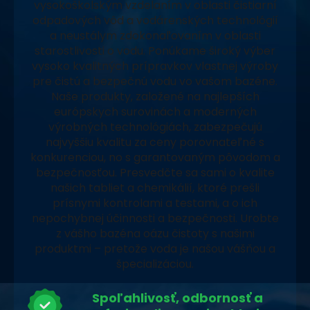
vysokoškolským vzdelaním v oblasti čistiarní
odpadových vôd a vodárenských technológií
a neustálym zdokonaľovaním v oblasti
starostlivosti o vodu. Ponúkame široký výber
vysoko kvalitných prípravkov vlastnej výroby
pre čistú a bezpečnú vodu vo vašom bazéne.
Naše produkty, založené na najlepších
európskych surovinách a moderných
výrobných technológiách, zabezpečujú
najvyššiu kvalitu za ceny porovnateľné s
konkurenciou, no s garantovaným pôvodom a
bezpečnosťou. Presvedčte sa sami o kvalite
našich tabliet a chemikálií, ktoré prešli
prísnymi kontrolami a testami, a o ich
nepochybnej účinnosti a bezpečnosti. Urobte
z vášho bazéna oázu čistoty s našimi
produktmi – pretože voda je našou vášňou a
špecializáciou.
Spoľahlivosť, odbornosť a