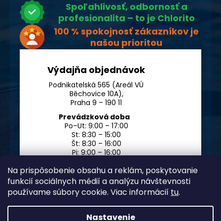
Spoľahlivosť, odbornosť a
profesionalita – to je Chlorito
100 % spokojnosť zákazníkov je
našou prioritou
Výdajňa objednávok
Podnikatelská 565 (Areál VÚ
Běchovice 10A),
Praha 9 – 190 11
Prevádzková doba
Po–Ut: 9:00 – 17:00
St: 8:30 – 15:00
Št: 8:30 – 16:00
Pi: 9:00 – 16:00
So – Ne: po dohode
Na prispôsobenie obsahu a reklám, poskytovanie
funkcií sociálnych médií a analýzu návštevnosti
používame súbory cookie. Viac informácií
tu
.
Nastavenie