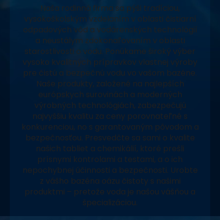
Naša rodinná firma sa pýši tradíciou,
vysokoškolským vzdelaním v oblasti čistiarní
odpadových vôd a vodárenských technológií
a neustálym zdokonaľovaním v oblasti
starostlivosti o vodu. Ponúkame široký výber
vysoko kvalitných prípravkov vlastnej výroby
pre čistú a bezpečnú vodu vo vašom bazéne.
Naše produkty, založené na najlepších
európskych surovinách a moderných
výrobných technológiách, zabezpečujú
najvyššiu kvalitu za ceny porovnateľné s
konkurenciou, no s garantovaným pôvodom a
bezpečnosťou. Presvedčte sa sami o kvalite
našich tabliet a chemikálií, ktoré prešli
prísnymi kontrolami a testami, a o ich
nepochybnej účinnosti a bezpečnosti. Urobte
z vášho bazéna oázu čistoty s našimi
produktmi – pretože voda je našou vášňou a
špecializáciou.