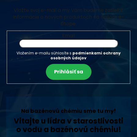
Vložte svoj e-mail a my Vám budeme zasielať
informácie o nových produktoch na našom e-
shope.
Email
Vložením e-mailu súhlasíte s
podmienkami ochrany
osobných údajov
Prihlásiť sa
Na bazénovú chémiu sme tu my!
Vitajte u lídra v starostlivosti
o vodu a bazénovú chémiu!