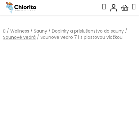
Prejsť
Hľadať
na
Nákup
obsah
košík
Domov
/
Wellness
/
Sauny
/
Doplnky a príslušenstvo do sauny
/
Saunové vedrá
/
Saunové vedro 7 l s plastovou vložkou