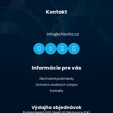
Z
á
Kontakt
p
ä
t
i
info
@
chlorito.cz
e
Informácie pre vás
Obchodné podmienky
Ochrana osobných údajov
Kontakty
Výdajňa objednávok
Podnikatelská 565 (Areál VÚ Běchovice 10A),