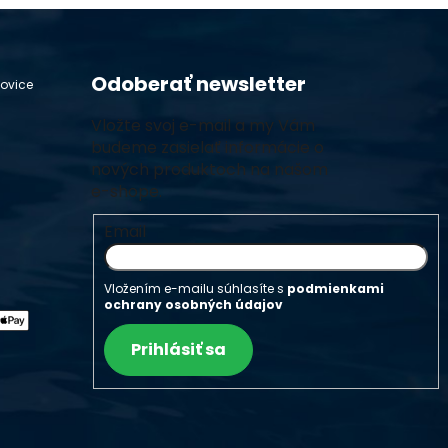
Odoberať newsletter
hovice
Vložte svoj e-mail a my Vám
budeme zasielať informácie o
nových produktoch na našom
e-shope.
Email
Vložením e-mailu súhlasíte s
podmienkami
ochrany osobných údajov
Prihlásiť sa