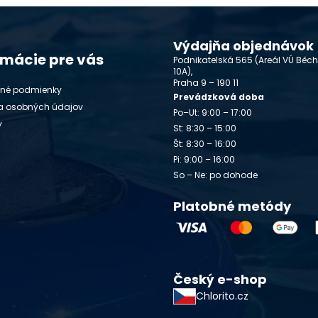
Výdajňa objednávok
rmácie pre vás
Podnikatelská 565 (Areál VÚ Běc
10A),
Praha 9 – 190 11
né podmienky
Prevádzková doba
a osobných údajov
Po–Ut: 9:00 – 17:00
y
St: 8:30 – 15:00
Št: 8:30 – 16:00
Pi: 9:00 – 16:00
So – Ne: po dohode
Platobné metódy
Český e-shop
Chlorito.cz