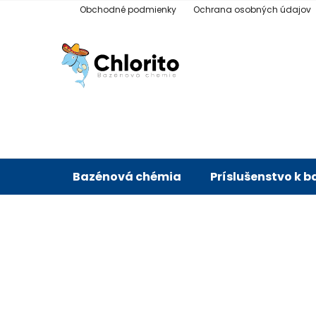
Prejsť
Obchodné podmienky
Ochrana osobných údajov
na
obsah
Bazénová chémia
Príslušenstvo k 