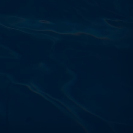
Výdajňa objednávok
Podnikatelská 565 (Areál VÚ
Běchovice 10A),
Praha 9 – 190 11
Prevádzková doba
Po–Ut: 9:00 – 17:00
St: 8:30 – 15:00
Št: 8:30 – 16:00
Pi: 9:00 – 16:00
So – Ne: po dohode