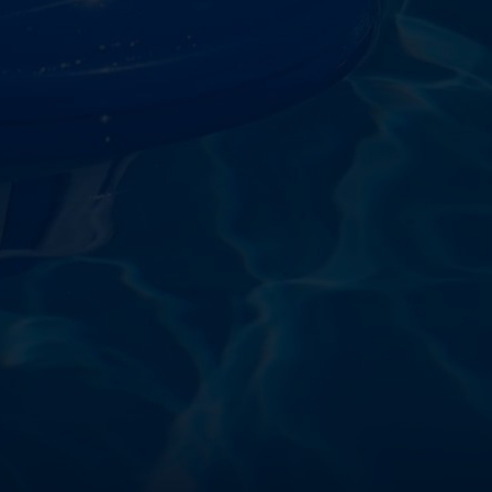
starostlivosti o vodu a
!
sokoškolským vzdelaním v oblasti čistiarní odpadových
ym zdokonaľovaním v oblasti starostlivosti o vodu.
 prípravkov vlastnej výroby pre čistú a bezpečnú
ložené na najlepších európskych surovinách a
zpečujú najvyššiu kvalitu za ceny porovnateľné s
m a bezpečnosťou. Presvedčte sa sami o kvalite
prísnymi kontrolami a testami, a o ich nepochybnej
bazéna oázu čistoty s našimi produktmi – pretože voda