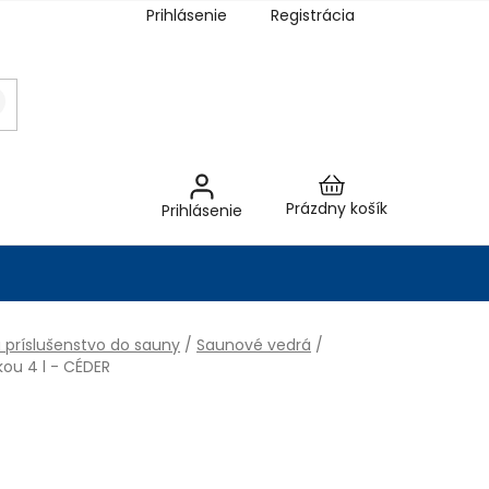
Prihlásenie
Registrácia
Nákupný
Prázdny košík
Prihlásenie
košík
 príslušenstvo do sauny
/
Saunové vedrá
/
ou 4 l - CÉDER