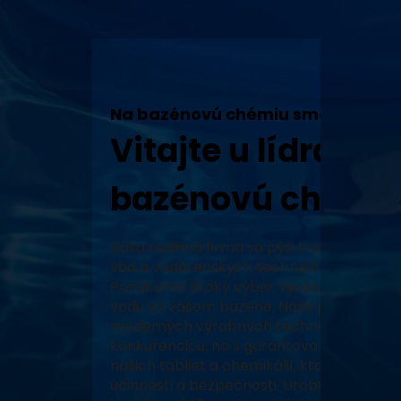
Na bazénovú chémiu sme tu my!
Vitajte u lídra v 
bazénovú chémiu
Naša rodinná firma sa pýši tradíciou, vy
vôd a vodárenských technológií a neustál
Ponúkame široký výber vysoko kvalitných
vodu vo vašom bazéne. Naše produkty, za
moderných výrobných technológiách, zabe
konkurenciou, no s garantovaným pôvodo
našich tabliet a chemikálií, ktoré prešli 
účinnosti a bezpečnosti. Urobte z vášho 