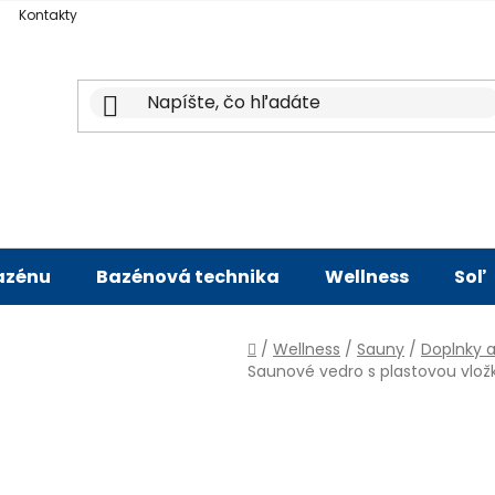
Kontakty
bazénu
Bazénová technika
Wellness
Soľ
Domov
/
Wellness
/
Sauny
/
Doplnky a
Saunové vedro s plastovou vložk