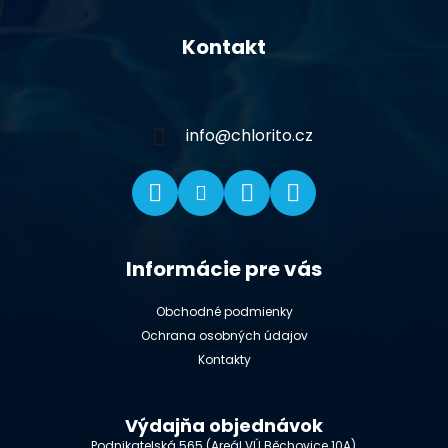
Z
á
Kontakt
p
ä
t
i
info
@
chlorito.cz
e
Informácie pre vás
Obchodné podmienky
Ochrana osobných údajov
Kontakty
Výdajňa objednávok
Podnikatelská 565 (Areál VÚ Běchovice 10A),