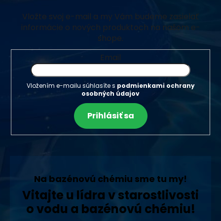
Vložte svoj e-mail a my Vám budeme zasielať
informácie o nových produktoch na našom e-
shope.
Email
Vložením e-mailu súhlasíte s
podmienkami ochrany
osobných údajov
Prihlásiť sa
Na bazénovú chémiu sme tu my!
Vitajte u lídra v starostlivosti
o vodu a bazénovú chémiu!