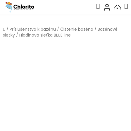
Prejsť
Hľadať
na
Nákup
obsah
košík
Domov
/
Príslušenstvo k bazénu
/
Čistenie bazéna
/
Bazénové
sieťky
/
Hladinová sieťka BLUE line