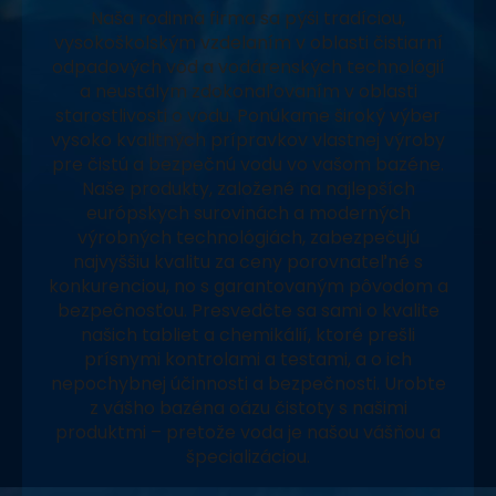
Naša rodinná firma sa pýši tradíciou,
vysokoškolským vzdelaním v oblasti čistiarní
odpadových vôd a vodárenských technológií
a neustálym zdokonaľovaním v oblasti
starostlivosti o vodu. Ponúkame široký výber
vysoko kvalitných prípravkov vlastnej výroby
pre čistú a bezpečnú vodu vo vašom bazéne.
Naše produkty, založené na najlepších
európskych surovinách a moderných
výrobných technológiách, zabezpečujú
najvyššiu kvalitu za ceny porovnateľné s
konkurenciou, no s garantovaným pôvodom a
bezpečnosťou. Presvedčte sa sami o kvalite
našich tabliet a chemikálií, ktoré prešli
prísnymi kontrolami a testami, a o ich
nepochybnej účinnosti a bezpečnosti. Urobte
z vášho bazéna oázu čistoty s našimi
produktmi – pretože voda je našou vášňou a
špecializáciou.