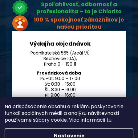
Spoľahlivosť, odbornosť a
profesionalita – to je Chlorito
100 % spokojnosť zákazníkov je
našou prioritou
Výdajňa objednávok
Podnikatelská 565 (Areál VÚ
Běchovice 10A),
Praha 9 – 190 11
Prevádzková doba
Po–Ut: 9:00 – 17:00
St: 8:30 – 15:00
Št: 8:30 – 16:00
Pi: 9:00 – 16:00
So – Ne: po dohode
Na prispôsobenie obsahu a reklám, poskytovanie
funkcií sociálnych médií a analýzu návštevnosti
používame súbory cookie. Viac informácií
tu
.
Nastavenie