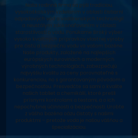
Naša rodinná firma sa pýši tradíciou,
vysokoškolským vzdelaním v oblasti čistiarní
odpadových vôd a vodárenských technológií
a neustálym zdokonaľovaním v oblasti
starostlivosti o vodu. Ponúkame široký výber
vysoko kvalitných prípravkov vlastnej výroby
pre čistú a bezpečnú vodu vo vašom bazéne.
Naše produkty, založené na najlepších
európskych surovinách a moderných
výrobných technológiách, zabezpečujú
najvyššiu kvalitu za ceny porovnateľné s
konkurenciou, no s garantovaným pôvodom a
bezpečnosťou. Presvedčte sa sami o kvalite
našich tabliet a chemikálií, ktoré prešli
prísnymi kontrolami a testami, a o ich
nepochybnej účinnosti a bezpečnosti. Urobte
z vášho bazéna oázu čistoty s našimi
produktmi – pretože voda je našou vášňou a
špecializáciou.