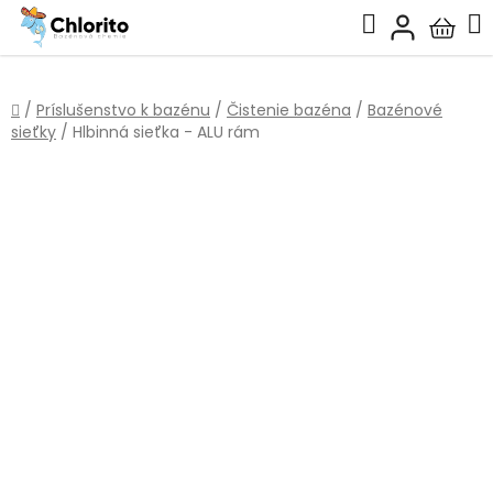
Prejsť
Hľadať
na
Nákup
obsah
košík
Domov
/
Príslušenstvo k bazénu
/
Čistenie bazéna
/
Bazénové
sieťky
/
Hlbinná sieťka - ALU rám