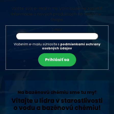
Vložte svoj e-mail a my Vám budeme zasielať
informácie o nových produktoch na našom e-
shope.
Email
Vložením e-mailu súhlasíte s
podmienkami ochrany
osobných údajov
Prihlásiť sa
Na bazénovú chémiu sme tu my!
Vitajte u lídra v starostlivosti
o vodu a bazénovú chémiu!