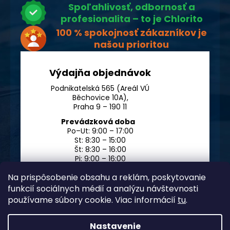
Spoľahlivosť, odbornosť a
profesionalita – to je Chlorito
100 % spokojnosť zákazníkov je
našou prioritou
Výdajňa objednávok
Podnikatelská 565 (Areál VÚ
Běchovice 10A),
Praha 9 – 190 11
Prevádzková doba
Po–Ut: 9:00 – 17:00
St: 8:30 – 15:00
Št: 8:30 – 16:00
Pi: 9:00 – 16:00
So – Ne: po dohode
Na prispôsobenie obsahu a reklám, poskytovanie
funkcií sociálnych médií a analýzu návštevnosti
používame súbory cookie. Viac informácií
tu
.
Nastavenie