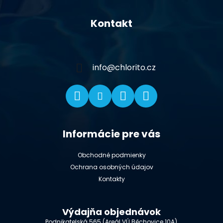
Z
á
Kontakt
p
ä
t
i
info
@
chlorito.cz
e
Informácie pre vás
Obchodné podmienky
Ochrana osobných údajov
Kontakty
Výdajňa objednávok
Podnikatelská 565 (Areál VÚ Běchovice 10A),