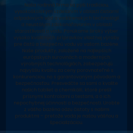
Naša rodinná firma sa pýši tradíciou,
vysokoškolským vzdelaním v oblasti čistiarní
odpadových vôd a vodárenských technológií
a neustálym zdokonaľovaním v oblasti
starostlivosti o vodu. Ponúkame široký výber
vysoko kvalitných prípravkov vlastnej výroby
pre čistú a bezpečnú vodu vo vašom bazéne.
Naše produkty, založené na najlepších
európskych surovinách a moderných
výrobných technológiách, zabezpečujú
najvyššiu kvalitu za ceny porovnateľné s
konkurenciou, no s garantovaným pôvodom a
bezpečnosťou. Presvedčte sa sami o kvalite
našich tabliet a chemikálií, ktoré prešli
prísnymi kontrolami a testami, a o ich
nepochybnej účinnosti a bezpečnosti. Urobte
z vášho bazéna oázu čistoty s našimi
produktmi – pretože voda je našou vášňou a
špecializáciou.