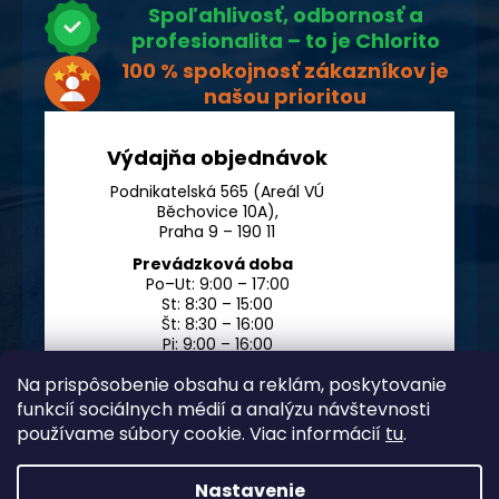
Spoľahlivosť, odbornosť a
profesionalita – to je Chlorito
100 % spokojnosť zákazníkov je
našou prioritou
Výdajňa objednávok
Podnikatelská 565 (Areál VÚ
Běchovice 10A),
Praha 9 – 190 11
Prevádzková doba
Po–Ut: 9:00 – 17:00
St: 8:30 – 15:00
Št: 8:30 – 16:00
Pi: 9:00 – 16:00
So – Ne: po dohode
Na prispôsobenie obsahu a reklám, poskytovanie
funkcií sociálnych médií a analýzu návštevnosti
používame súbory cookie. Viac informácií
tu
.
Nastavenie