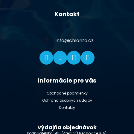
Z
á
Kontakt
p
ä
t
i
info
@
chlorito.cz
e
Informácie pre vás
Obchodné podmienky
Ochrana osobných údajov
Kontakty
Výdajňa objednávok
Podnikatelská 565 (Areál VÚ Běchovice 10A),