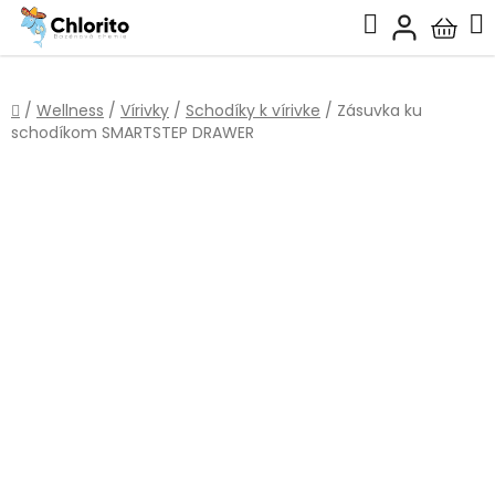
Prejsť
Hľadať
na
Nákup
obsah
košík
Domov
/
Wellness
/
Vírivky
/
Schodíky k vírivke
/
Zásuvka ku
schodíkom SMARTSTEP DRAWER