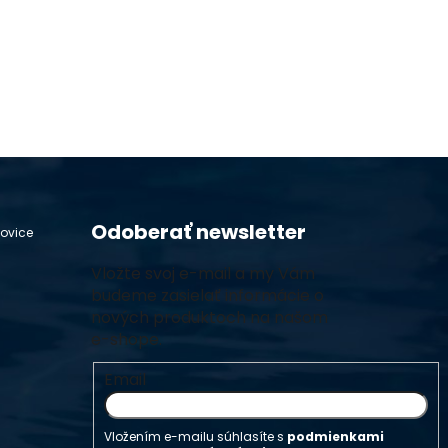
Odoberať newsletter
hovice
Vložte svoj e-mail a my Vám
budeme zasielať informácie o
nových produktoch na našom
e-shope.
Email
Vložením e-mailu súhlasíte s
podmienkami