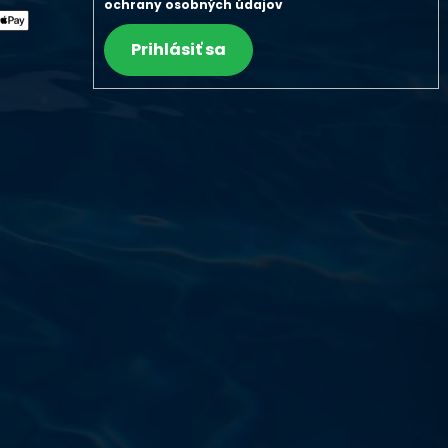
ochrany osobných údajov
Prihlásiť sa
Výdajňa objednávok
Podnikatelská 565 (Areál VÚ
Běchovice 10A),
Praha 9 – 190 11