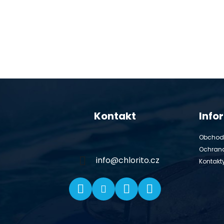
Z
á
Kontakt
Info
p
ä
Obchod
t
Ochran
i
info
@
chlorito.cz
Kontakt
e