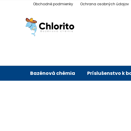
Prejsť
Obchodné podmienky
Ochrana osobných údajov
na
obsah
Bazénová chémia
Príslušenstvo k 