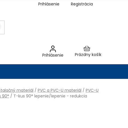
Prihlásenie
Registrácia
Nákupný
Prázdny košík
Prihlásenie
košík
talačný materiál
/
PVC a PVC-U materiál
/
PVC-U
s 90°
/
T-kus 90° lepenie/lepenie - redukcia