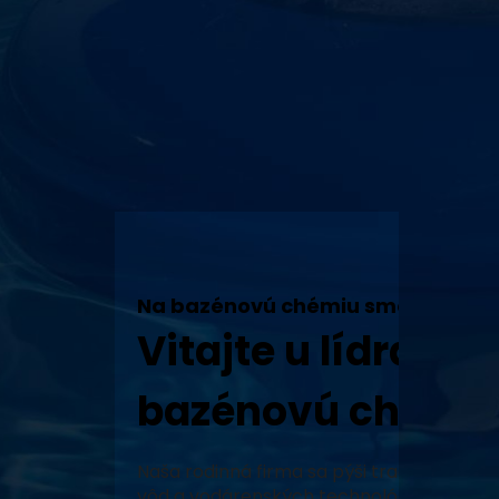
Na bazénovú chémiu sme tu my!
Vitajte u lídra v 
bazénovú chémiu
Naša rodinná firma sa pýši tradíciou, vy
vôd a vodárenských technológií a neustál