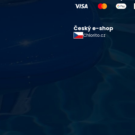
Český e-shop
Chlorito.cz
starostlivosti o vodu a
!
sokoškolským vzdelaním v oblasti čistiarní odpadových
ym zdokonaľovaním v oblasti starostlivosti o vodu.