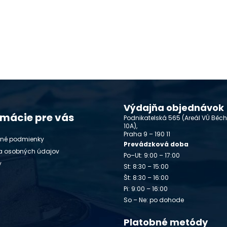
Výdajňa objednávok
rmácie pre vás
Podnikatelská 565 (Areál VÚ Běc
10A),
Praha 9 – 190 11
né podmienky
Prevádzková doba
a osobných údajov
Po–Ut: 9:00 – 17:00
y
St: 8:30 – 15:00
Št: 8:30 – 16:00
Pi: 9:00 – 16:00
So – Ne: po dohode
Platobné metódy