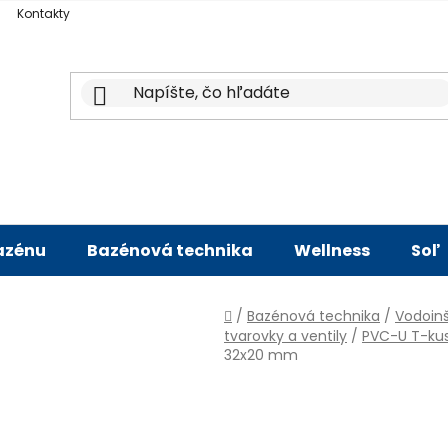
Kontakty
bazénu
Bazénová technika
Wellness
Soľ
Domov
/
Bazénová technika
/
Vodoinš
tvarovky a ventily
/
PVC-U T-ku
32x20 mm