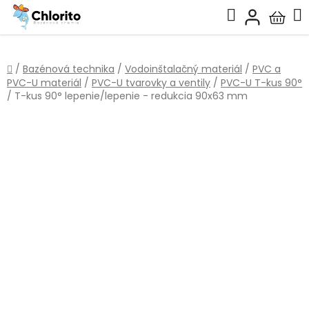
Prejsť
Hľadať
na
Nákup
obsah
košík
Domov
/
Bazénová technika
/
Vodoinštalačný materiál
/
PVC a
PVC-U materiál
/
PVC-U tvarovky a ventily
/
PVC-U T-kus 90°
/
T-kus 90° lepenie/lepenie - redukcia 90x63 mm