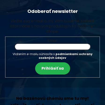
Odoberať newsletter
Vložte svoj e-mail a my Vám budeme zasielať
informácie o nových produktoch na našom e-
shope.
Email
Vložením e-mailu súhlasíte s
podmienkami ochrany
osobných údajov
Prihlásiť sa
Na bazénovú chémiu sme tu my!