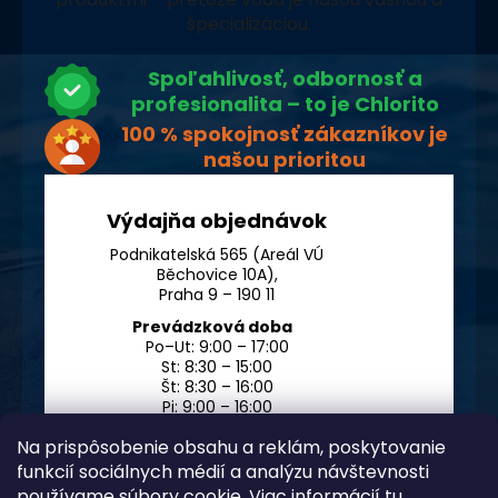
špecializáciou.
Spoľahlivosť, odbornosť a
profesionalita – to je Chlorito
100 % spokojnosť zákazníkov je
našou prioritou
Výdajňa objednávok
Podnikatelská 565 (Areál VÚ
Běchovice 10A),
Praha 9 – 190 11
Prevádzková doba
Po–Ut: 9:00 – 17:00
St: 8:30 – 15:00
Št: 8:30 – 16:00
Pi: 9:00 – 16:00
So – Ne: po dohode
Na prispôsobenie obsahu a reklám, poskytovanie
funkcií sociálnych médií a analýzu návštevnosti
používame súbory cookie. Viac informácií
tu
.