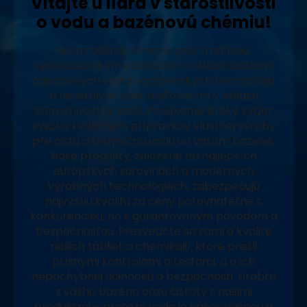
Vitajte u lídra v starostlivosti
o vodu a bazénovú chémiu!
Naša rodinná firma sa pýši tradíciou,
vysokoškolským vzdelaním v oblasti čistiarní
odpadových vôd a vodárenských technológií
a neustálym zdokonaľovaním v oblasti
starostlivosti o vodu. Ponúkame široký výber
vysoko kvalitných prípravkov vlastnej výroby
pre čistú a bezpečnú vodu vo vašom bazéne.
Naše produkty, založené na najlepších
európskych surovinách a moderných
výrobných technológiách, zabezpečujú
najvyššiu kvalitu za ceny porovnateľné s
konkurenciou, no s garantovaným pôvodom a
bezpečnosťou. Presvedčte sa sami o kvalite
našich tabliet a chemikálií, ktoré prešli
prísnymi kontrolami a testami, a o ich
nepochybnej účinnosti a bezpečnosti. Urobte
z vášho bazéna oázu čistoty s našimi
produktmi – pretože voda je našou vášňou a