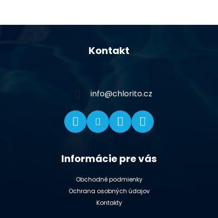
Z
á
Kontakt
p
ä
t
i
info
@
chlorito.cz
e
Informácie pre vás
Obchodné podmienky
Ochrana osobných údajov
Kontakty