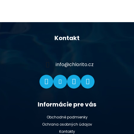
Z
á
Kontakt
p
ä
t
i
info
@
chlorito.cz
e
Informácie pre vás
Obchodné podmienky
Ochrana osobných údajov
Kontakty