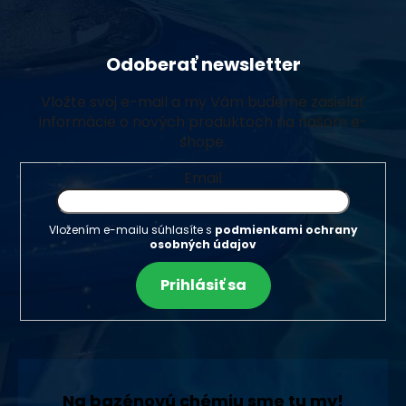
Odoberať newsletter
Vložte svoj e-mail a my Vám budeme zasielať
informácie o nových produktoch na našom e-
shope.
Email
Vložením e-mailu súhlasíte s
podmienkami ochrany
osobných údajov
Prihlásiť sa
Na bazénovú chémiu sme tu my!