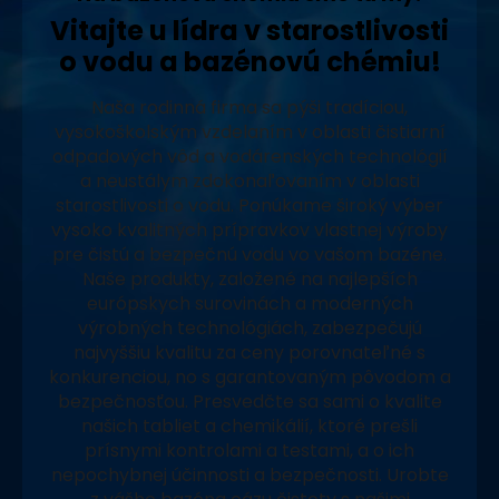
Vitajte u lídra v starostlivosti
o vodu a bazénovú chémiu!
Naša rodinná firma sa pýši tradíciou,
vysokoškolským vzdelaním v oblasti čistiarní
odpadových vôd a vodárenských technológií
a neustálym zdokonaľovaním v oblasti
starostlivosti o vodu. Ponúkame široký výber
vysoko kvalitných prípravkov vlastnej výroby
pre čistú a bezpečnú vodu vo vašom bazéne.
Naše produkty, založené na najlepších
európskych surovinách a moderných
výrobných technológiách, zabezpečujú
najvyššiu kvalitu za ceny porovnateľné s
konkurenciou, no s garantovaným pôvodom a
bezpečnosťou. Presvedčte sa sami o kvalite
našich tabliet a chemikálií, ktoré prešli
prísnymi kontrolami a testami, a o ich
nepochybnej účinnosti a bezpečnosti. Urobte