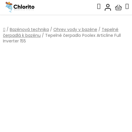
Prejsť
Hľadať
na
Nákup
obsah
košík
Domov
/
Bazénová technika
/
Ohrev vody v bazéne
/
Tepelné
čerpadlá k bazénu
/
Tepelné čerpadlo Poolex Articline Full
Inverter 155