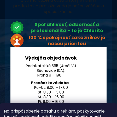
z vášho bazéna oázu čistoty s našimi
produktmi – pretože voda je našou vášňou a
špecializáciou.
Spoľahlivosť, odbornosť a
profesionalita – to je Chlorito
100 % spokojnosť zákazníkov je
našou prioritou
Výdajňa objednávok
Podnikatelská 565 (Areál VÚ
Běchovice 10A),
Praha 9 – 190 11
Prevádzková doba
Po–Ut: 9:00 – 17:00
St: 8:30 – 15:00
Št: 8:30 – 16:00
Pi: 9:00 – 16:00
So – Ne: po dohode
Na prispôsobenie obsahu a reklám, poskytovanie
funkcií sociálnych médií a analýzu návštevnosti