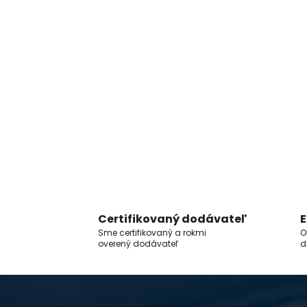
Certifikovaný dodávateľ
E
Sme certifikovaný a rokmi
O
overený dodávateľ
d
Z