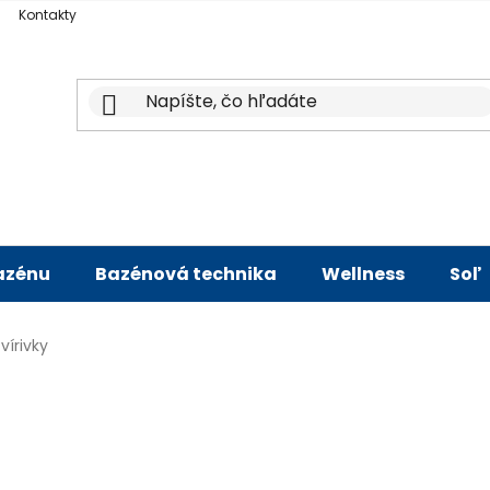
Kontakty
bazénu
Bazénová technika
Wellness
Soľ
vírivky