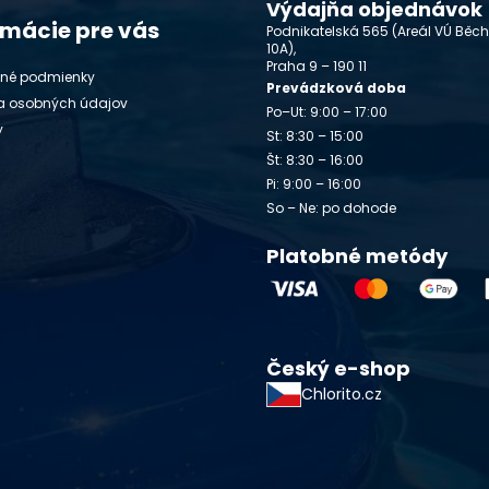
Výdajňa objednávok
rmácie pre vás
Podnikatelská 565 (Areál VÚ Běc
10A),
Praha 9 – 190 11
né podmienky
Prevádzková doba
a osobných údajov
Po–Ut: 9:00 – 17:00
y
St: 8:30 – 15:00
Št: 8:30 – 16:00
Pi: 9:00 – 16:00
So – Ne: po dohode
Platobné metódy
Český e-shop
Chlorito.cz