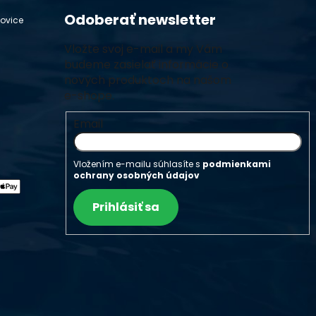
Odoberať newsletter
hovice
Vložte svoj e-mail a my Vám
budeme zasielať informácie o
nových produktoch na našom
e-shope.
Email
Vložením e-mailu súhlasíte s
podmienkami
ochrany osobných údajov
Prihlásiť sa