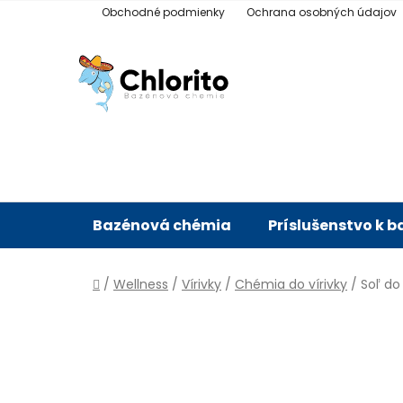
Prejsť
Obchodné podmienky
Ochrana osobných údajov
na
obsah
Bazénová chémia
Príslušenstvo k 
Domov
/
Wellness
/
Vírivky
/
Chémia do vírivky
/
Soľ do 