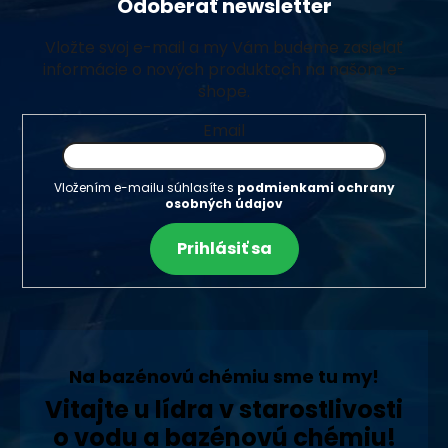
Odoberať newsletter
Vložte svoj e-mail a my Vám budeme zasielať
informácie o nových produktoch na našom e-
shope.
Email
Vložením e-mailu súhlasíte s
podmienkami ochrany
osobných údajov
Prihlásiť sa
Na bazénovú chémiu sme tu my!
Vitajte u lídra v starostlivosti
o vodu a bazénovú chémiu!