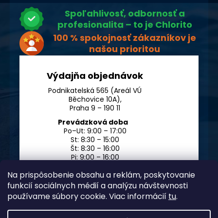
Spoľahlivosť, odbornosť a
profesionalita – to je Chlorito
100 % spokojnosť zákazníkov je
našou prioritou
Výdajňa objednávok
Podnikatelská 565 (Areál VÚ
Běchovice 10A),
Praha 9 – 190 11
Prevádzková doba
Po–Ut: 9:00 – 17:00
St: 8:30 – 15:00
Št: 8:30 – 16:00
Pi: 9:00 – 16:00
So – Ne: po dohode
Na prispôsobenie obsahu a reklám, poskytovanie
funkcií sociálnych médií a analýzu návštevnosti
používame súbory cookie. Viac informácií
tu
.