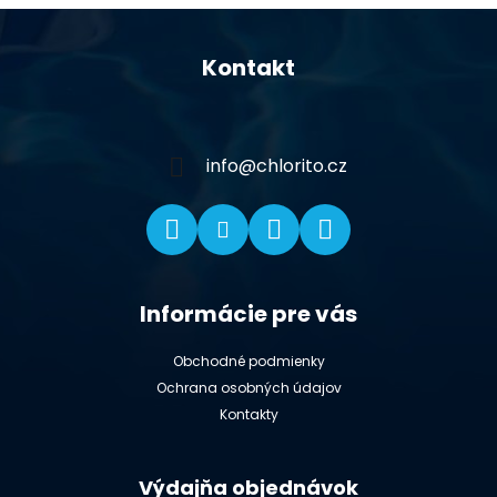
Z
á
Kontakt
p
ä
t
i
info
@
chlorito.cz
e
Informácie pre vás
Obchodné podmienky
Ochrana osobných údajov
Kontakty
Výdajňa objednávok