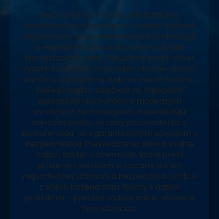
Naša rodinná firma sa pýši tradíciou,
vysokoškolským vzdelaním v oblasti čistiarní
odpadových vôd a vodárenských technológií
a neustálym zdokonaľovaním v oblasti
starostlivosti o vodu. Ponúkame široký výber
vysoko kvalitných prípravkov vlastnej výroby
pre čistú a bezpečnú vodu vo vašom bazéne.
Naše produkty, založené na najlepších
európskych surovinách a moderných
výrobných technológiách, zabezpečujú
najvyššiu kvalitu za ceny porovnateľné s
konkurenciou, no s garantovaným pôvodom a
bezpečnosťou. Presvedčte sa sami o kvalite
našich tabliet a chemikálií, ktoré prešli
prísnymi kontrolami a testami, a o ich
nepochybnej účinnosti a bezpečnosti. Urobte
z vášho bazéna oázu čistoty s našimi
produktmi – pretože voda je našou vášňou a
špecializáciou.