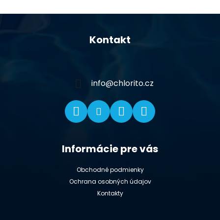
Z
á
Kontakt
p
ä
t
i
info
@
chlorito.cz
e
Informácie pre vás
Obchodné podmienky
Ochrana osobných údajov
Kontakty