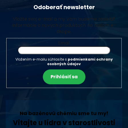
Odoberať newsletter
Vložte svoj e-mail a my Vám budeme zasielať
informácie o nových produktoch na našom e-
shope.
Email
Vložením e-mailu súhlasíte s
podmienkami ochrany
osobných údajov
Prihlásiť sa
Na bazénovú chémiu sme tu my!
Vitajte u lídra v starostlivosti