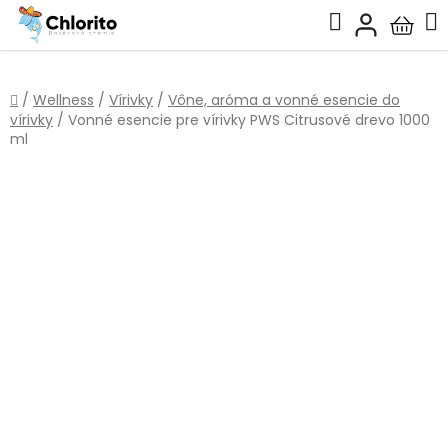
Prejsť
Hľadať
na
Nákup
obsah
košík
Domov
/
Wellness
/
Vírivky
/
Vône, aróma a vonné esencie do
vírivky
/
Vonné esencie pre vírivky PWS Citrusové drevo 1000
ml