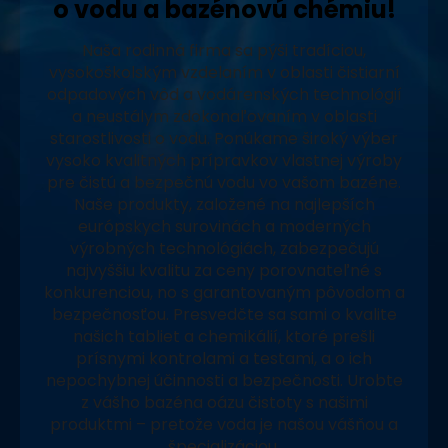
o vodu a bazénovú chémiu!
Naša rodinná firma sa pýši tradíciou,
vysokoškolským vzdelaním v oblasti čistiarní
odpadových vôd a vodárenských technológií
a neustálym zdokonaľovaním v oblasti
starostlivosti o vodu. Ponúkame široký výber
vysoko kvalitných prípravkov vlastnej výroby
pre čistú a bezpečnú vodu vo vašom bazéne.
Naše produkty, založené na najlepších
európskych surovinách a moderných
výrobných technológiách, zabezpečujú
najvyššiu kvalitu za ceny porovnateľné s
konkurenciou, no s garantovaným pôvodom a
bezpečnosťou. Presvedčte sa sami o kvalite
našich tabliet a chemikálií, ktoré prešli
prísnymi kontrolami a testami, a o ich
nepochybnej účinnosti a bezpečnosti. Urobte
z vášho bazéna oázu čistoty s našimi
produktmi – pretože voda je našou vášňou a
špecializáciou.