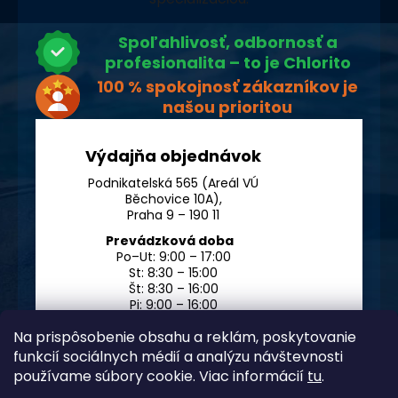
Spoľahlivosť, odbornosť a
profesionalita – to je Chlorito
100 % spokojnosť zákazníkov je
našou prioritou
Výdajňa objednávok
Podnikatelská 565 (Areál VÚ
Běchovice 10A),
Praha 9 – 190 11
Prevádzková doba
Po–Ut: 9:00 – 17:00
St: 8:30 – 15:00
Št: 8:30 – 16:00
Pi: 9:00 – 16:00
So – Ne: po dohode
Na prispôsobenie obsahu a reklám, poskytovanie
funkcií sociálnych médií a analýzu návštevnosti
používame súbory cookie. Viac informácií
tu
.