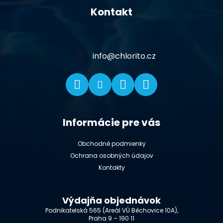
á
Kontakt
p
ä
t
i
info
@
chlorito.cz
e
Informácie pre vás
Obchodné podmienky
Ochrana osobných údajov
Kontakty
Výdajňa objednávok
Podnikatelská 565 (Areál VÚ Běchovice 10A),
Praha 9 – 190 11