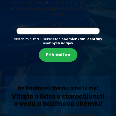
Vložte svoj e-mail a my Vám budeme zasielať
informácie o nových produktoch na našom e-
shope.
Email
Vložením e-mailu súhlasíte s
podmienkami ochrany
osobných údajov
Prihlásiť sa
Na bazénovú chémiu sme tu my!
Vitajte u lídra v starostlivosti
o vodu a bazénovú chémiu!
Naša rodinná firma sa pýši tradíciou,