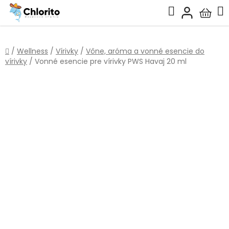
Prejsť
Hľadať
na
Nákup
obsah
košík
Domov
/
Wellness
/
Vírivky
/
Vône, aróma a vonné esencie do
vírivky
/
Vonné esencie pre vírivky PWS Havaj 20 ml