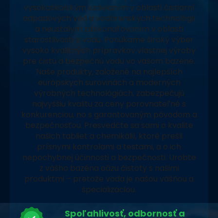
vysokoškolským vzdelaním v oblasti čistiarní
odpadových vôd a vodárenských technológií
a neustálym zdokonaľovaním v oblasti
starostlivosti o vodu. Ponúkame široký výber
vysoko kvalitných prípravkov vlastnej výroby
pre čistú a bezpečnú vodu vo vašom bazéne.
Naše produkty, založené na najlepších
európskych surovinách a moderných
výrobných technológiách, zabezpečujú
najvyššiu kvalitu za ceny porovnateľné s
konkurenciou, no s garantovaným pôvodom a
bezpečnosťou. Presvedčte sa sami o kvalite
našich tabliet a chemikálií, ktoré prešli
prísnymi kontrolami a testami, a o ich
nepochybnej účinnosti a bezpečnosti. Urobte
z vášho bazéna oázu čistoty s našimi
produktmi – pretože voda je našou vášňou a
špecializáciou.
Spoľahlivosť, odbornosť a