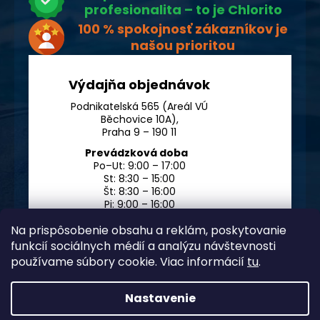
profesionalita – to je Chlorito
100 % spokojnosť zákazníkov je
našou prioritou
Výdajňa objednávok
Podnikatelská 565 (Areál VÚ
Běchovice 10A),
Praha 9 – 190 11
Prevádzková doba
Po–Ut: 9:00 – 17:00
St: 8:30 – 15:00
Št: 8:30 – 16:00
Pi: 9:00 – 16:00
So – Ne: po dohode
Na prispôsobenie obsahu a reklám, poskytovanie
funkcií sociálnych médií a analýzu návštevnosti
používame súbory cookie. Viac informácií
tu
.
Nastavenie