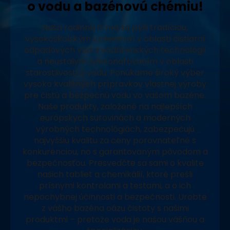
o vodu a bazénovú chémiu!
Naša rodinná firma sa pýši tradíciou,
vysokoškolským vzdelaním v oblasti čistiarní
odpadových vôd a vodárenských technológií
a neustálym zdokonaľovaním v oblasti
starostlivosti o vodu. Ponúkame široký výber
vysoko kvalitných prípravkov vlastnej výroby
pre čistú a bezpečnú vodu vo vašom bazéne.
Naše produkty, založené na najlepších
európskych surovinách a moderných
výrobných technológiách, zabezpečujú
najvyššiu kvalitu za ceny porovnateľné s
konkurenciou, no s garantovaným pôvodom a
bezpečnosťou. Presvedčte sa sami o kvalite
našich tabliet a chemikálií, ktoré prešli
prísnymi kontrolami a testami, a o ich
nepochybnej účinnosti a bezpečnosti. Urobte
z vášho bazéna oázu čistoty s našimi
produktmi – pretože voda je našou vášňou a