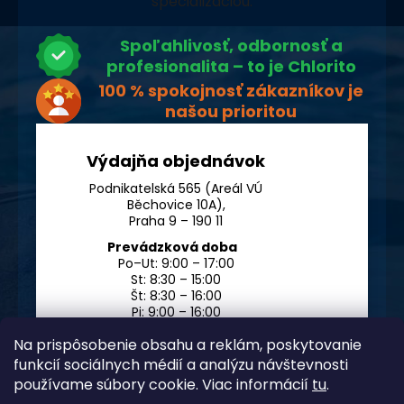
špecializáciou.
Spoľahlivosť, odbornosť a
profesionalita – to je Chlorito
100 % spokojnosť zákazníkov je
našou prioritou
Výdajňa objednávok
Podnikatelská 565 (Areál VÚ
Běchovice 10A),
Praha 9 – 190 11
Prevádzková doba
Po–Ut: 9:00 – 17:00
St: 8:30 – 15:00
Št: 8:30 – 16:00
Pi: 9:00 – 16:00
So – Ne: po dohode
Na prispôsobenie obsahu a reklám, poskytovanie
funkcií sociálnych médií a analýzu návštevnosti
používame súbory cookie. Viac informácií
tu
.