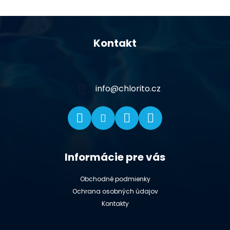
Z
á
Kontakt
p
ä
t
i
info
@
chlorito.cz
e
Informácie pre vás
Obchodné podmienky
Ochrana osobných údajov
Kontakty