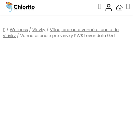
Prejsť
Hľadať
na
Nákup
obsah
košík
Domov
/
Wellness
/
Vírivky
/
Vône, aróma a vonné esencie do
vírivky
/
Vonné esencie pre vírivky PWS Levanduľa 0,5 l