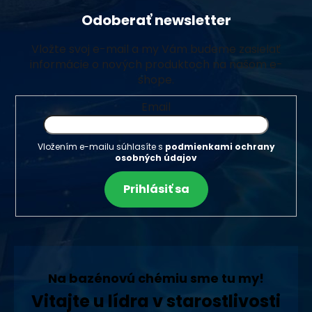
Odoberať newsletter
Vložte svoj e-mail a my Vám budeme zasielať
informácie o nových produktoch na našom e-
shope.
Email
Vložením e-mailu súhlasíte s
podmienkami ochrany
osobných údajov
Prihlásiť sa
Na bazénovú chémiu sme tu my!
Vitajte u lídra v starostlivosti