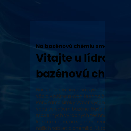
Na bazénovú chémiu sme tu my!
Vitajte u lídra v 
bazénovú chémiu
Naša rodinná firma sa pýši tradíciou, vy
vôd a vodárenských technológií a neustál
Ponúkame široký výber vysoko kvalitných
vodu vo vašom bazéne. Naše produkty, za
moderných výrobných technológiách, zabe
konkurenciou, no s garantovaným pôvodo
našich tabliet a chemikálií, ktoré prešli 