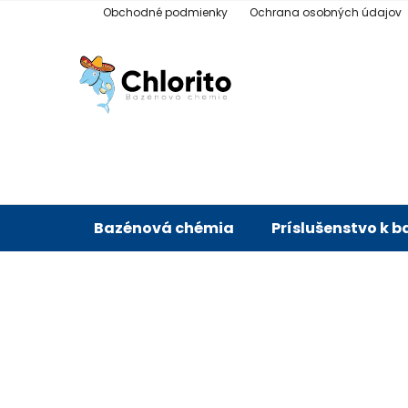
Prejsť
Obchodné podmienky
Ochrana osobných údajov
na
obsah
Bazénová chémia
Príslušenstvo k 