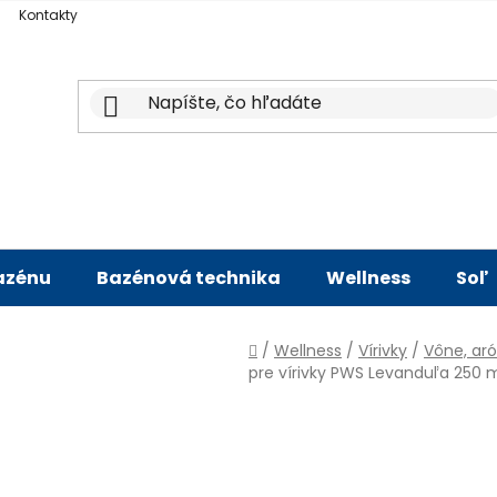
Kontakty
bazénu
Bazénová technika
Wellness
Soľ
Domov
/
Wellness
/
Vírivky
/
Vône, ar
pre vírivky PWS Levanduľa 250 