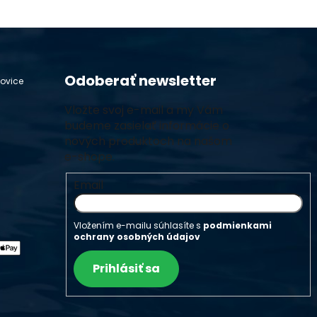
Odoberať newsletter
hovice
Vložte svoj e-mail a my Vám
budeme zasielať informácie o
nových produktoch na našom
e-shope.
Email
Vložením e-mailu súhlasíte s
podmienkami
ochrany osobných údajov
Prihlásiť sa