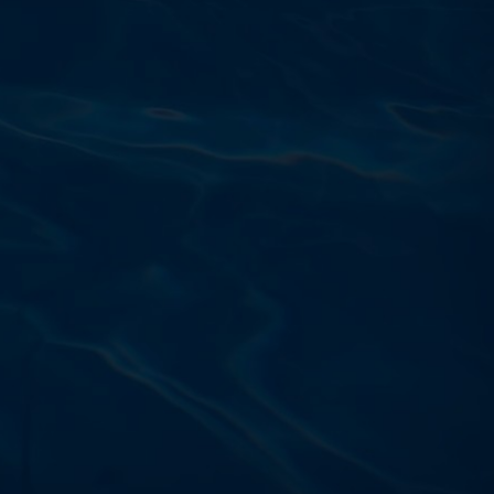
Výdajňa objednávok
Podnikatelská 565 (Areál VÚ
Běchovice 10A),
Praha 9 – 190 11
Prevádzková doba
Po–Ut: 9:00 – 17:00
St: 8:30 – 15:00
Št: 8:30 – 16:00
Pi: 9:00 – 16:00
So – Ne: po dohode