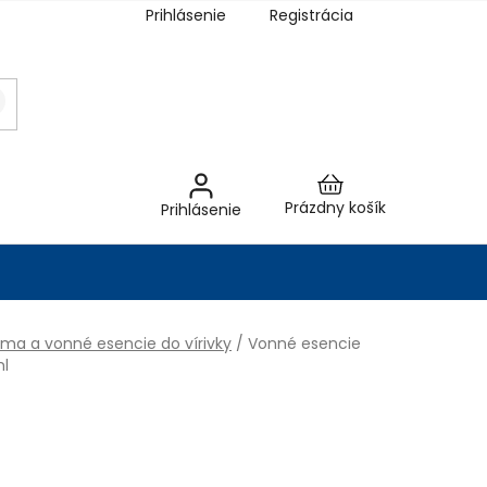
Prihlásenie
Registrácia
Nákupný
Prázdny košík
Prihlásenie
košík
óma a vonné esencie do vírivky
/
Vonné esencie
ml