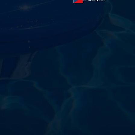
starostlivosti o vodu a
!
sokoškolským vzdelaním v oblasti čistiarní odpadových
ym zdokonaľovaním v oblasti starostlivosti o vodu.
 prípravkov vlastnej výroby pre čistú a bezpečnú
ložené na najlepších európskych surovinách a
zpečujú najvyššiu kvalitu za ceny porovnateľné s
m a bezpečnosťou. Presvedčte sa sami o kvalite
prísnymi kontrolami a testami, a o ich nepochybnej