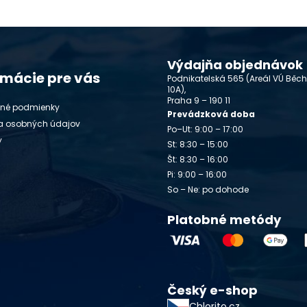
Výdajňa objednávok
rmácie pre vás
Podnikatelská 565 (Areál VÚ Běc
10A),
Praha 9 – 190 11
né podmienky
Prevádzková doba
a osobných údajov
Po–Ut: 9:00 – 17:00
y
St: 8:30 – 15:00
Št: 8:30 – 16:00
Pi: 9:00 – 16:00
So – Ne: po dohode
Platobné metódy
Český e-shop
Chlorito.cz