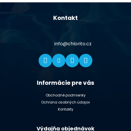
Z
á
Kontakt
p
ä
t
i
info
@
chlorito.cz
e
Informácie pre vás
Obchodné podmienky
Ochrana osobných údajov
Kontakty
Výdajňa objednávok