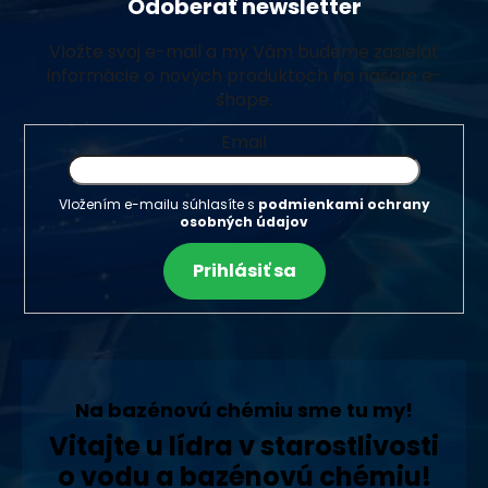
Odoberať newsletter
Vložte svoj e-mail a my Vám budeme zasielať
informácie o nových produktoch na našom e-
shope.
Email
Vložením e-mailu súhlasíte s
podmienkami ochrany
osobných údajov
Prihlásiť sa
Na bazénovú chémiu sme tu my!
Vitajte u lídra v starostlivosti
o vodu a bazénovú chémiu!