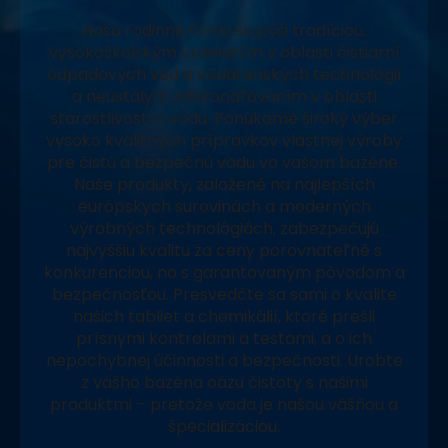
Naša rodinná firma sa pýši tradíciou,
vysokoškolským vzdelaním v oblasti čistiarní
odpadových vôd a vodárenských technológií
a neustálym zdokonaľovaním v oblasti
starostlivosti o vodu. Ponúkame široký výber
vysoko kvalitných prípravkov vlastnej výroby
pre čistú a bezpečnú vodu vo vašom bazéne.
Naše produkty, založené na najlepších
európskych surovinách a moderných
výrobných technológiách, zabezpečujú
najvyššiu kvalitu za ceny porovnateľné s
konkurenciou, no s garantovaným pôvodom a
bezpečnosťou. Presvedčte sa sami o kvalite
našich tabliet a chemikálií, ktoré prešli
prísnymi kontrolami a testami, a o ich
nepochybnej účinnosti a bezpečnosti. Urobte
z vášho bazéna oázu čistoty s našimi
produktmi – pretože voda je našou vášňou a
špecializáciou.