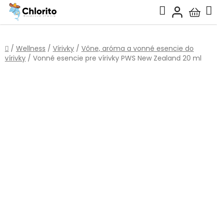
Prejsť
Hľadať
na
Nákup
obsah
košík
Domov
/
Wellness
/
Vírivky
/
Vône, aróma a vonné esencie do
vírivky
/
Vonné esencie pre vírivky PWS New Zealand 20 ml