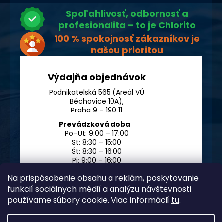
Spoľahlivosť, odbornosť a
profesionalita – to je Chlorito
100 % spokojnosť zákazníkov je
našou prioritou
Výdajňa objednávok
Podnikatelská 565 (Areál VÚ
Běchovice 10A),
Praha 9 – 190 11
Prevádzková doba
Po–Ut: 9:00 – 17:00
St: 8:30 – 15:00
Št: 8:30 – 16:00
Pi: 9:00 – 16:00
So – Ne: po dohode
Na prispôsobenie obsahu a reklám, poskytovanie
funkcií sociálnych médií a analýzu návštevnosti
používame súbory cookie. Viac informácií
tu
.