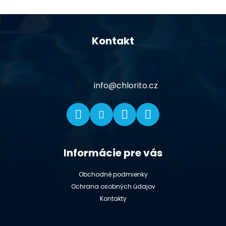
Z
á
Kontakt
p
ä
t
i
info
@
chlorito.cz
e
Informácie pre vás
Obchodné podmienky
Ochrana osobných údajov
Kontakty