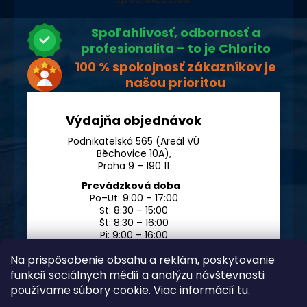
Spoľahlivosť, odbornosť a
profesionalita – to je Chlorito
100 % spokojnosť zákazníkov je
našou prioritou
Výdajňa objednávok
Podnikatelská 565 (Areál VÚ
Běchovice 10A),
Praha 9 – 190 11
Prevádzková doba
Po–Ut: 9:00 – 17:00
St: 8:30 – 15:00
Št: 8:30 – 16:00
Pi: 9:00 – 16:00
So – Ne: po dohode
Na prispôsobenie obsahu a reklám, poskytovanie
funkcií sociálnych médií a analýzu návštevnosti
používame súbory cookie. Viac informácií
tu
.