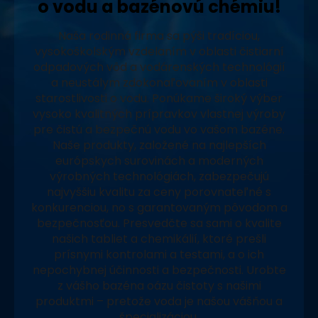
o vodu a bazénovú chémiu!
Naša rodinná firma sa pýši tradíciou,
vysokoškolským vzdelaním v oblasti čistiarní
odpadových vôd a vodárenských technológií
a neustálym zdokonaľovaním v oblasti
starostlivosti o vodu. Ponúkame široký výber
vysoko kvalitných prípravkov vlastnej výroby
pre čistú a bezpečnú vodu vo vašom bazéne.
Naše produkty, založené na najlepších
európskych surovinách a moderných
výrobných technológiách, zabezpečujú
najvyššiu kvalitu za ceny porovnateľné s
konkurenciou, no s garantovaným pôvodom a
bezpečnosťou. Presvedčte sa sami o kvalite
našich tabliet a chemikálií, ktoré prešli
prísnymi kontrolami a testami, a o ich
nepochybnej účinnosti a bezpečnosti. Urobte
z vášho bazéna oázu čistoty s našimi
produktmi – pretože voda je našou vášňou a
špecializáciou.