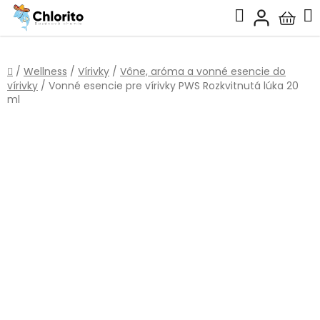
Prejsť
Hľadať
na
Nákup
obsah
košík
Domov
/
Wellness
/
Vírivky
/
Vône, aróma a vonné esencie do
vírivky
/
Vonné esencie pre vírivky PWS Rozkvitnutá lúka 20
ml