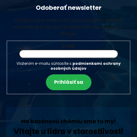
Odoberať newsletter
Vložte svoj e-mail a my Vám budeme zasielať
informácie o nových produktoch na našom e-
shope.
Email
Vložením e-mailu súhlasíte s
podmienkami ochrany
osobných údajov
Prihlásiť sa
Na bazénovú chémiu sme tu my!
Vitajte u lídra v starostlivosti