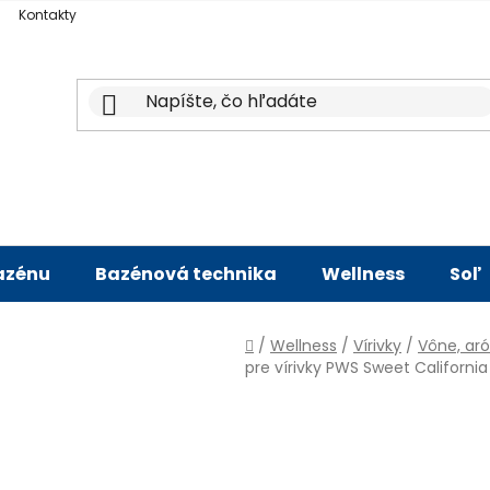
Kontakty
bazénu
Bazénová technika
Wellness
Soľ
Domov
/
Wellness
/
Vírivky
/
Vône, ar
pre vírivky PWS Sweet California