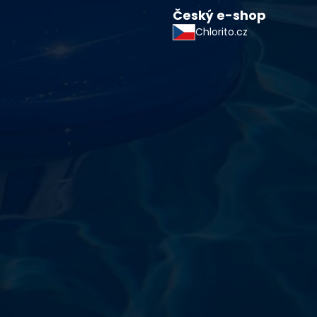
Český e-shop
Chlorito.cz
starostlivosti o vodu a
!
sokoškolským vzdelaním v oblasti čistiarní odpadových
ym zdokonaľovaním v oblasti starostlivosti o vodu.
 prípravkov vlastnej výroby pre čistú a bezpečnú
ložené na najlepších európskych surovinách a
zpečujú najvyššiu kvalitu za ceny porovnateľné s