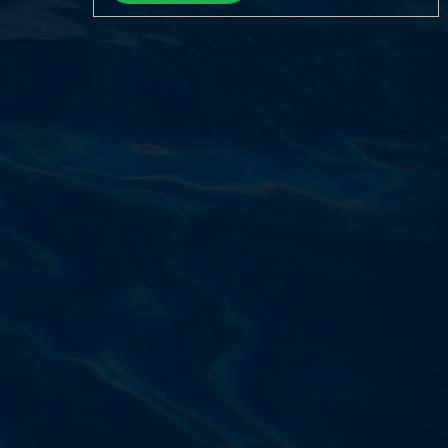
Výdajňa objednávok
Podnikatelská 565 (Areál VÚ
Běchovice 10A),
Praha 9 – 190 11
Prevádzková doba
Po–Ut: 9:00 – 17:00
St: 8:30 – 15:00