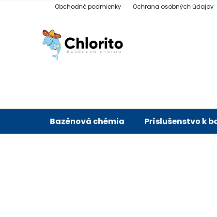
Prejsť
Obchodné podmienky
Ochrana osobných údajov
na
obsah
Bazénová chémia
Príslušenstvo k 