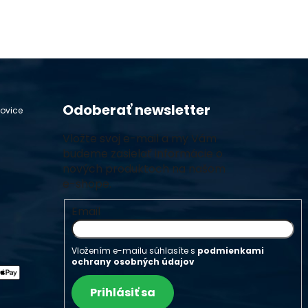
Odoberať newsletter
hovice
Vložte svoj e-mail a my Vám
budeme zasielať informácie o
nových produktoch na našom
e-shope.
Email
Vložením e-mailu súhlasíte s
podmienkami
ochrany osobných údajov
Prihlásiť sa