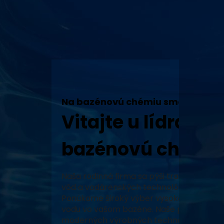
Na bazénovú chémiu sme tu my!
Vitajte u lídra v 
bazénovú chémiu
Naša rodinná firma sa pýši tradíciou, vy
vôd a vodárenských technológií a neustál
Ponúkame široký výber vysoko kvalitných
vodu vo vašom bazéne. Naše produkty, za
moderných výrobných technológiách, zabe