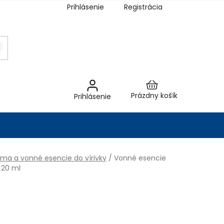
Prihlásenie
Registrácia
Nákupný
Prázdny košík
Prihlásenie
košík
óma a vonné esencie do vírivky
/
Vonné esencie
 20 ml