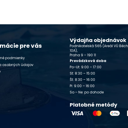
Výdajňa objednávok
rmácie pre vás
Podnikatelská 565 (Areál VÚ Běc
10A),
Praha 9 – 190 11
né podmienky
Prevádzková doba
a osobných údajov
Po–Ut: 9:00 – 17:00
y
St: 8:30 – 15:00
Št: 8:30 – 16:00
Pi: 9:00 – 16:00
So – Ne: po dohode
Platobné metódy