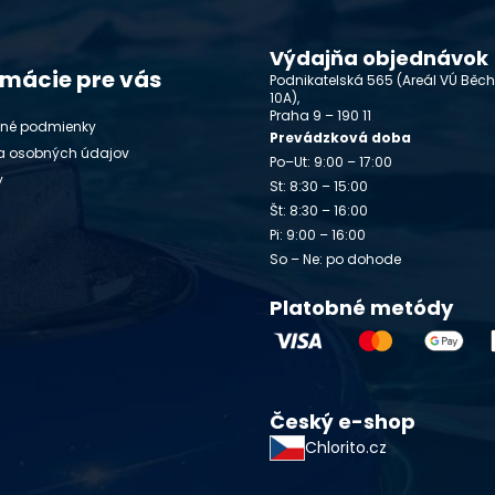
Výdajňa objednávok
rmácie pre vás
Podnikatelská 565 (Areál VÚ Běc
10A),
Praha 9 – 190 11
né podmienky
Prevádzková doba
a osobných údajov
Po–Ut: 9:00 – 17:00
y
St: 8:30 – 15:00
Št: 8:30 – 16:00
Pi: 9:00 – 16:00
So – Ne: po dohode
Platobné metódy
Český e-shop
Chlorito.cz