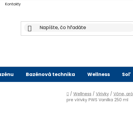
Kontakty
bazénu
Bazénová technika
Wellness
Soľ
Domov
/
Wellness
/
Vírivky
/
Vône, ar
pre vírivky PWS Vanilka 250 ml