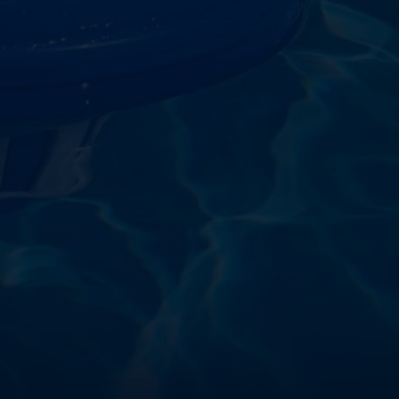
starostlivosti o vodu a
!
sokoškolským vzdelaním v oblasti čistiarní odpadových
ym zdokonaľovaním v oblasti starostlivosti o vodu.
 prípravkov vlastnej výroby pre čistú a bezpečnú
ložené na najlepších európskych surovinách a
zpečujú najvyššiu kvalitu za ceny porovnateľné s
m a bezpečnosťou. Presvedčte sa sami o kvalite
prísnymi kontrolami a testami, a o ich nepochybnej
bazéna oázu čistoty s našimi produktmi – pretože voda