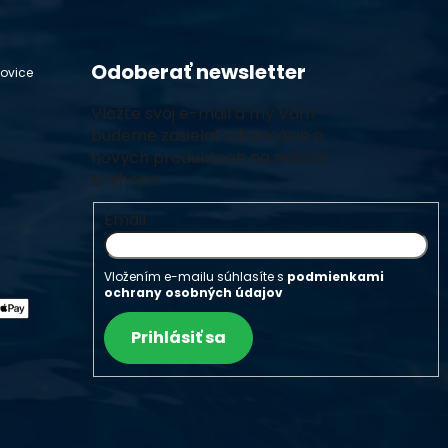
Odoberať newsletter
hovice
Vložte svoj e-mail a my Vám
budeme zasielať informácie o
nových produktoch na našom
e-shope.
Email
Vložením e-mailu súhlasíte s
podmienkami
ochrany osobných údajov
Prihlásiť sa