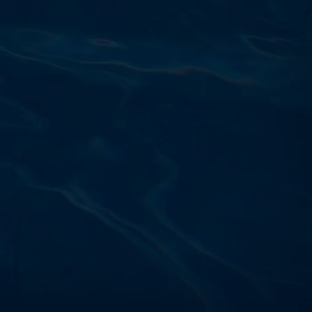
Výdajňa objednávok
Podnikatelská 565 (Areál VÚ
Běchovice 10A),
Praha 9 – 190 11
Prevádzková doba
Po–Ut: 9:00 – 17:00
St: 8:30 – 15:00
Št: 8:30 – 16:00
Pi: 9:00 – 16:00
So – Ne: po dohode