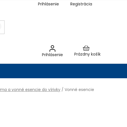
Prihlásenie
Registrácia
Nákupný
Prázdny košík
Prihlásenie
košík
óma a vonné esencie do vírivky
/
Vonné esencie