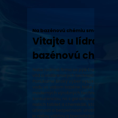
Na bazénovú chémiu sme tu my!
Vitajte u lídra v 
bazénovú chémiu
Naša rodinná firma sa pýši tradíciou, vy
vôd a vodárenských technológií a neustál
Ponúkame široký výber vysoko kvalitných
vodu vo vašom bazéne. Naše produkty, za
moderných výrobných technológiách, zabe
konkurenciou, no s garantovaným pôvodo
našich tabliet a chemikálií, ktoré prešli 
účinnosti a bezpečnosti. Urobte z vášho 
je našou vášňou a špecializáciou.