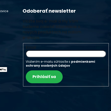
Odoberať newsletter
hovice
Vložte svoj e-mail a my Vám
budeme zasielať informácie o
nových produktoch na našom
e-shope.
Email
Vložením e-mailu súhlasíte s
podmienkami
ochrany osobných údajov
Prihlásiť sa