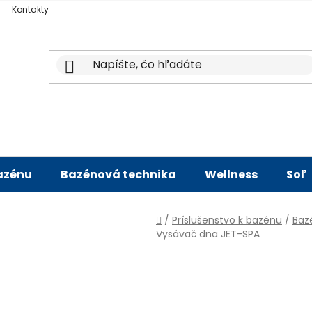
Kontakty
bazénu
Bazénová technika
Wellness
Soľ
Domov
/
Príslušenstvo k bazénu
/
Baz
Vysávač dna JET-SPA