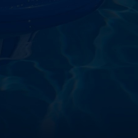
starostlivosti o vodu a
!
sokoškolským vzdelaním v oblasti čistiarní odpadových
ym zdokonaľovaním v oblasti starostlivosti o vodu.
 prípravkov vlastnej výroby pre čistú a bezpečnú
ložené na najlepších európskych surovinách a
zpečujú najvyššiu kvalitu za ceny porovnateľné s
m a bezpečnosťou. Presvedčte sa sami o kvalite
prísnymi kontrolami a testami, a o ich nepochybnej
bazéna oázu čistoty s našimi produktmi – pretože voda