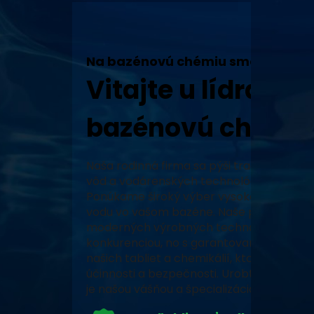
Na bazénovú chémiu sme tu my!
Vitajte u lídra v 
bazénovú chémiu
Naša rodinná firma sa pýši tradíciou, vy
vôd a vodárenských technológií a neustál
Ponúkame široký výber vysoko kvalitných
vodu vo vašom bazéne. Naše produkty, za
moderných výrobných technológiách, zabe
konkurenciou, no s garantovaným pôvodo
našich tabliet a chemikálií, ktoré prešli 
účinnosti a bezpečnosti. Urobte z vášho 
je našou vášňou a špecializáciou.