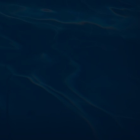
Výdajňa objednávok
Podnikatelská 565 (Areál VÚ
Běchovice 10A),
Praha 9 – 190 11
Prevádzková doba
Po–Ut: 9:00 – 17:00
St: 8:30 – 15:00
Št: 8:30 – 16:00
Pi: 9:00 – 16:00
So – Ne: po dohode