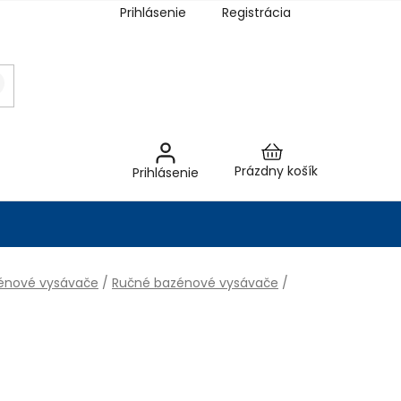
Prihlásenie
Registrácia
Nákupný
Prázdny košík
Prihlásenie
košík
énové vysávače
/
Ručné bazénové vysávače
/