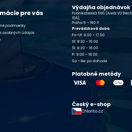
Výdajňa objednávok
rmácie pre vás
Podnikatelská 565 (Areál VÚ Běc
10A),
Praha 9 – 190 11
né podmienky
Prevádzková doba
a osobných údajov
Po–Ut: 9:00 – 17:00
y
St: 8:30 – 15:00
Št: 8:30 – 16:00
Pi: 9:00 – 16:00
So – Ne: po dohode
Platobné metódy
Český e-shop
Chlorito.cz