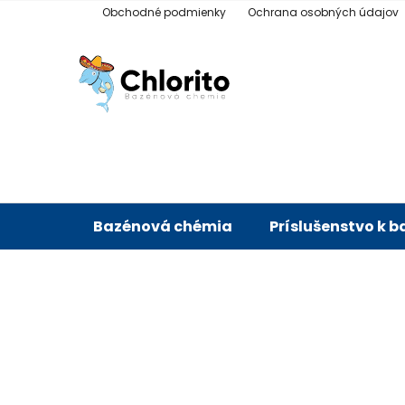
Prejsť
Obchodné podmienky
Ochrana osobných údajov
na
obsah
Bazénová chémia
Príslušenstvo k 