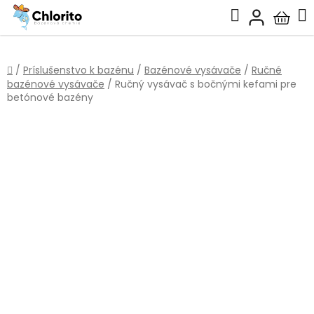
Prejsť
Hľadať
na
Nákup
obsah
košík
Domov
/
Príslušenstvo k bazénu
/
Bazénové vysávače
/
Ručné
bazénové vysávače
/
Ručný vysávač s bočnými kefami pre
betónové bazény