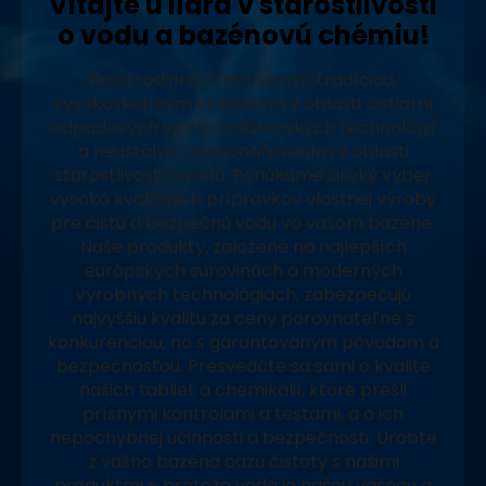
Vitajte u lídra v starostlivosti
o vodu a bazénovú chémiu!
Naša rodinná firma sa pýši tradíciou,
vysokoškolským vzdelaním v oblasti čistiarní
odpadových vôd a vodárenských technológií
a neustálym zdokonaľovaním v oblasti
starostlivosti o vodu. Ponúkame široký výber
vysoko kvalitných prípravkov vlastnej výroby
pre čistú a bezpečnú vodu vo vašom bazéne.
Naše produkty, založené na najlepších
európskych surovinách a moderných
výrobných technológiách, zabezpečujú
najvyššiu kvalitu za ceny porovnateľné s
konkurenciou, no s garantovaným pôvodom a
bezpečnosťou. Presvedčte sa sami o kvalite
našich tabliet a chemikálií, ktoré prešli
prísnymi kontrolami a testami, a o ich
nepochybnej účinnosti a bezpečnosti. Urobte
z vášho bazéna oázu čistoty s našimi
produktmi – pretože voda je našou vášňou a