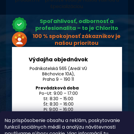
špecializáciou.
Spoľahlivosť, odbornosť a
profesionalita – to je Chlorito
100 % spokojnosť zákazníkov je
našou prioritou
Výdajňa objednávok
Podnikatelská 565 (Areál VÚ
Běchovice 10A),
Praha 9 – 190 11
Prevádzková doba
Po–Ut: 9:00 – 17:00
St: 8:30 – 15:00
Št: 8:30 – 16:00
Pi: 9:00 – 16:00
So – Ne: po dohode
Na prispôsobenie obsahu a reklám, poskytovanie
funkcií sociálnych médií a analýzu návštevnosti
používame súbory cookie. Viac informácií
tu
.