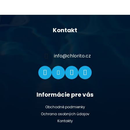
Z
á
Kontakt
p
ä
t
i
info
@
chlorito.cz
e
Informácie pre vás
Obchodné podmienky
Ochrana osobných údajov
Kontakty