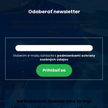
Odoberať newsletter
Vložte svoj e-mail a my Vám budeme zasielať
informácie o nových produktoch na našom e-
shope.
Email
Vložením e-mailu súhlasíte s
podmienkami ochrany
osobných údajov
Prihlásiť sa
Na bazénovú chémiu sme tu my!