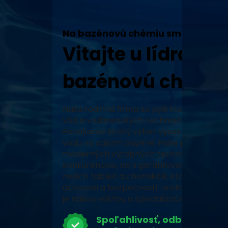
Na bazénovú chémiu sme tu my!
Vitajte u lídra v 
bazénovú chémiu
Naša rodinná firma sa pýši tradíciou, vy
vôd a vodárenských technológií a neustál
Ponúkame široký výber vysoko kvalitných
vodu vo vašom bazéne. Naše produkty, za
moderných výrobných technológiách, zabe
konkurenciou, no s garantovaným pôvodo
našich tabliet a chemikálií, ktoré prešli 
účinnosti a bezpečnosti. Urobte z vášho 
je našou vášňou a špecializáciou.
Spoľahlivosť, odbornosť a