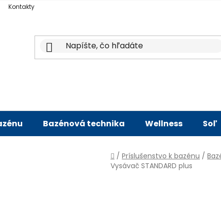
Kontakty
bazénu
Bazénová technika
Wellness
Soľ
Domov
/
Príslušenstvo k bazénu
/
Baz
Vysávač STANDARD plus