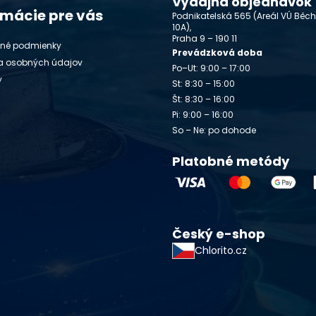
Výdajňa objednávok
rmácie pre vás
Podnikatelská 565 (Areál VÚ Běc
10A),
Praha 9 – 190 11
né podmienky
Prevádzková doba
a osobných údajov
Po–Ut: 9:00 – 17:00
y
St: 8:30 – 15:00
Št: 8:30 – 16:00
Pi: 9:00 – 16:00
So – Ne: po dohode
Platobné metódy
Český e-shop
Chlorito.cz