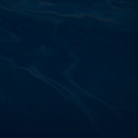
Výdajňa objednávok
Podnikatelská 565 (Areál VÚ
Běchovice 10A),
Praha 9 – 190 11
Prevádzková doba
Po–Ut: 9:00 – 17:00
St: 8:30 – 15:00
Št: 8:30 – 16:00
Pi: 9:00 – 16:00
So – Ne: po dohode