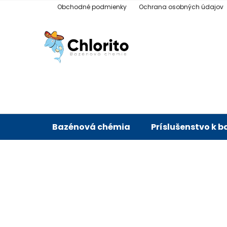
Prejsť
Obchodné podmienky
Ochrana osobných údajov
na
obsah
Bazénová chémia
Príslušenstvo k 