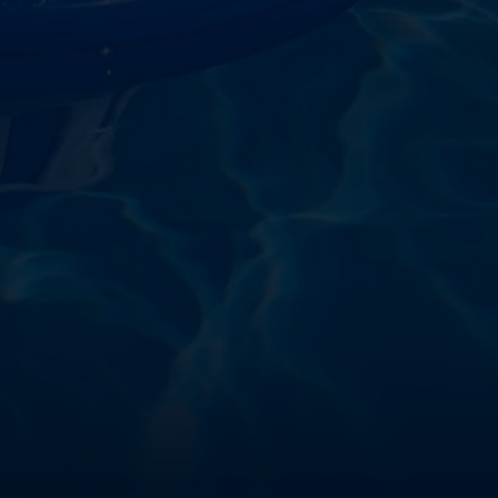
starostlivosti o vodu a
!
sokoškolským vzdelaním v oblasti čistiarní odpadových
ym zdokonaľovaním v oblasti starostlivosti o vodu.
 prípravkov vlastnej výroby pre čistú a bezpečnú
ložené na najlepších európskych surovinách a
zpečujú najvyššiu kvalitu za ceny porovnateľné s
m a bezpečnosťou. Presvedčte sa sami o kvalite
prísnymi kontrolami a testami, a o ich nepochybnej
bazéna oázu čistoty s našimi produktmi – pretože voda
100 % spokojnosť zákazníkov je