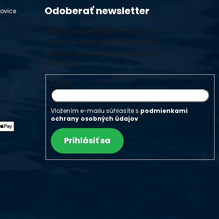
Odoberať newsletter
hovice
Vložte svoj e-mail a my Vám
budeme zasielať informácie o
nových produktoch na našom
e-shope.
Email
Vložením e-mailu súhlasíte s
podmienkami
ochrany osobných údajov
Prihlásiť sa