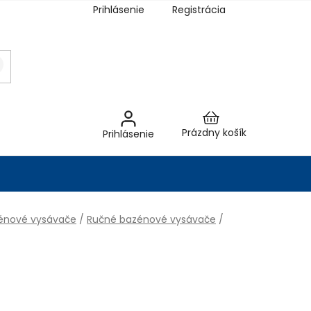
Prihlásenie
Registrácia
Nákupný
Prázdny košík
Prihlásenie
košík
énové vysávače
/
Ručné bazénové vysávače
/