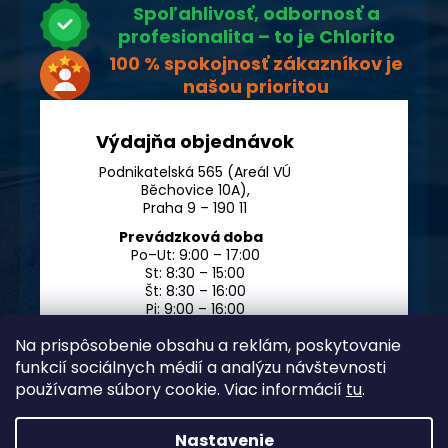
Spoľahlivosť, odbornosť a
profesionalita – to je Chlorito
100 % spokojnosť zákazníkov je
našou prioritou
Výdajňa objednávok
Podnikatelská 565 (Areál VÚ
Běchovice 10A),
Praha 9 – 190 11
Prevádzková doba
Po–Ut: 9:00 – 17:00
St: 8:30 – 15:00
Št: 8:30 – 16:00
Pi: 9:00 – 16:00
So – Ne: po dohode
Na prispôsobenie obsahu a reklám, poskytovanie
funkcií sociálnych médií a analýzu návštevnosti
používame súbory cookie. Viac informácií
tu
.
Nastavenie