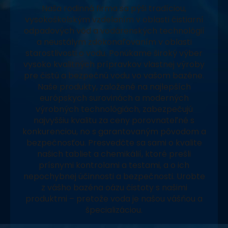
Naša rodinná firma sa pýši tradíciou,
vysokoškolským vzdelaním v oblasti čistiarní
odpadových vôd a vodárenských technológií
a neustálym zdokonaľovaním v oblasti
starostlivosti o vodu. Ponúkame široký výber
vysoko kvalitných prípravkov vlastnej výroby
pre čistú a bezpečnú vodu vo vašom bazéne.
Naše produkty, založené na najlepších
európskych surovinách a moderných
výrobných technológiách, zabezpečujú
najvyššiu kvalitu za ceny porovnateľné s
konkurenciou, no s garantovaným pôvodom a
bezpečnosťou. Presvedčte sa sami o kvalite
našich tabliet a chemikálií, ktoré prešli
prísnymi kontrolami a testami, a o ich
nepochybnej účinnosti a bezpečnosti. Urobte
z vášho bazéna oázu čistoty s našimi
produktmi – pretože voda je našou vášňou a
špecializáciou.