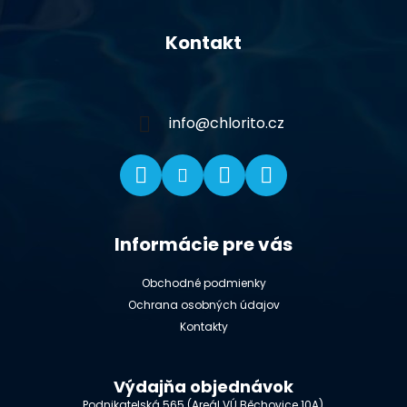
Z
á
Kontakt
p
ä
t
i
info
@
chlorito.cz
e
Informácie pre vás
Obchodné podmienky
Ochrana osobných údajov
Kontakty
Výdajňa objednávok
Podnikatelská 565 (Areál VÚ Běchovice 10A),