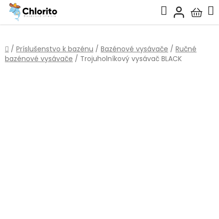
Prejsť
Hľadať
na
Nákup
obsah
košík
Domov
/
Príslušenstvo k bazénu
/
Bazénové vysávače
/
Ručné
bazénové vysávače
/
Trojuholníkový vysávač BLACK