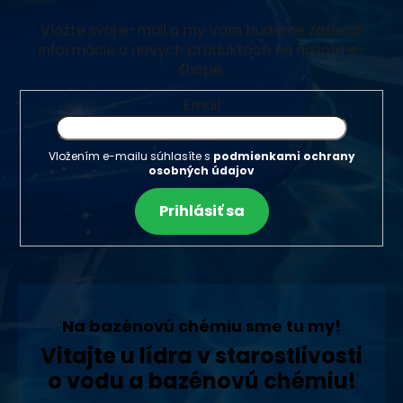
Vložte svoj e-mail a my Vám budeme zasielať
informácie o nových produktoch na našom e-
shope.
Email
Vložením e-mailu súhlasíte s
podmienkami ochrany
osobných údajov
Prihlásiť sa
Na bazénovú chémiu sme tu my!
Vitajte u lídra v starostlivosti
o vodu a bazénovú chémiu!