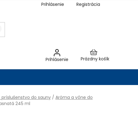
Prihlásenie
Registrácia
Nákupný
Prázdny košík
Prihlásenie
košík
 príslušenstvo do sauny
/
Aróma a vône do
lasnatá 245 ml