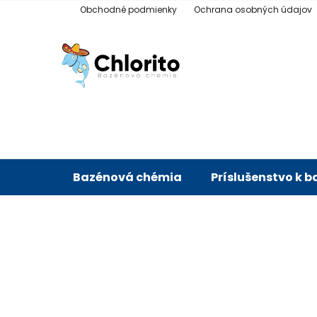
Prejsť
Obchodné podmienky
Ochrana osobných údajov
na
obsah
Bazénová chémia
Príslušenstvo k 