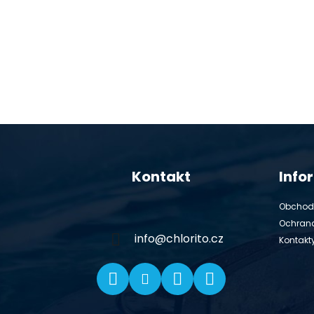
Z
á
Kontakt
Info
p
ä
Obchod
t
Ochran
i
info
@
chlorito.cz
Kontakt
e