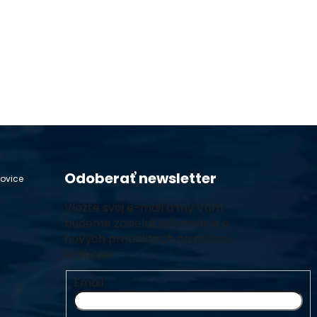
Odoberať newsletter
hovice
Vložte svoj e-mail a my Vám
budeme zasielať informácie o
nových produktoch na našom
e-shope.
Email