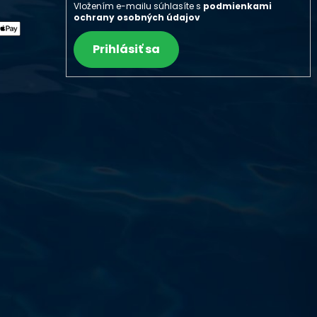
Vložením e-mailu súhlasíte s
podmienkami
ochrany osobných údajov
Prihlásiť sa
Výdajňa objednávok
Podnikatelská 565 (Areál VÚ
Běchovice 10A),