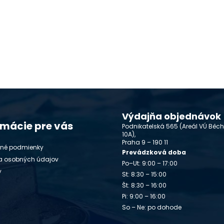
Výdajňa objednávok
rmácie pre vás
Podnikatelská 565 (Areál VÚ Běc
10A),
Praha 9 – 190 11
né podmienky
Prevádzková doba
a osobných údajov
Po–Ut: 9:00 – 17:00
y
St: 8:30 – 15:00
Št: 8:30 – 16:00
Pi: 9:00 – 16:00
So – Ne: po dohode