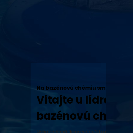
Na bazénovú chémiu sme tu my!
Vitajte u lídra v 
bazénovú chémiu
Naša rodinná firma sa pýši tradíciou, vy