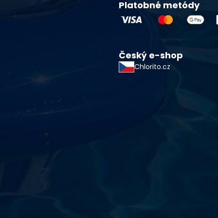
Platobné metódy
Český e-shop
Chlorito.cz
starostlivosti o vodu a
!
sokoškolským vzdelaním v oblasti čistiarní odpadových