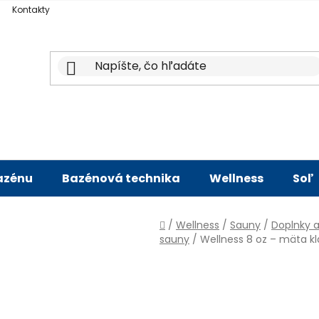
Kontakty
bazénu
Bazénová technika
Wellness
Soľ
Domov
/
Wellness
/
Sauny
/
Doplnky a
sauny
/
Wellness 8 oz – mäta k