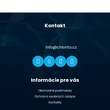
Z
á
Kontakt
p
ä
t
i
info
@
chlorito.cz
e
Informácie pre vás
Obchodné podmienky
Ochrana osobných údajov
Kontakty