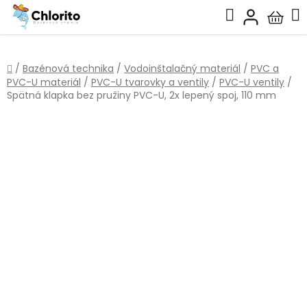
Prejsť
Hľadať
na
Nákup
obsah
košík
Domov
/
Bazénová technika
/
Vodoinštalačný materiál
/
PVC a
PVC-U materiál
/
PVC-U tvarovky a ventily
/
PVC-U ventily
/
Spätná klapka bez pružiny PVC-U, 2x lepený spoj, 110 mm