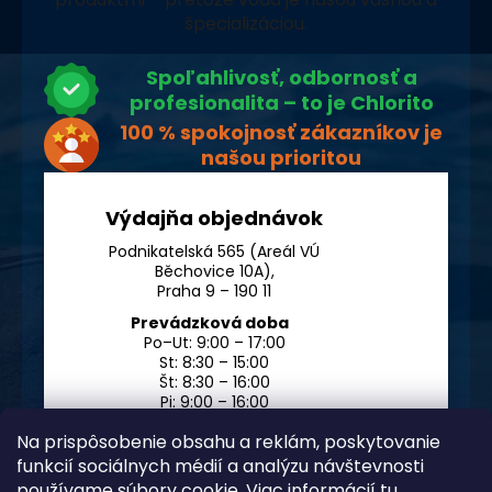
špecializáciou.
Spoľahlivosť, odbornosť a
profesionalita – to je Chlorito
100 % spokojnosť zákazníkov je
našou prioritou
Výdajňa objednávok
Podnikatelská 565 (Areál VÚ
Běchovice 10A),
Praha 9 – 190 11
Prevádzková doba
Po–Ut: 9:00 – 17:00
St: 8:30 – 15:00
Št: 8:30 – 16:00
Pi: 9:00 – 16:00
So – Ne: po dohode
Na prispôsobenie obsahu a reklám, poskytovanie
funkcií sociálnych médií a analýzu návštevnosti
používame súbory cookie. Viac informácií
tu
.