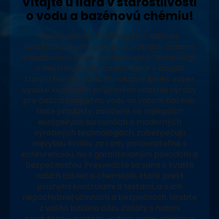
Vitajte u lídra v starostlivosti
o vodu a bazénovú chémiu!
Naša rodinná firma sa pýši tradíciou,
vysokoškolským vzdelaním v oblasti čistiarní
odpadových vôd a vodárenských technológií
a neustálym zdokonaľovaním v oblasti
starostlivosti o vodu. Ponúkame široký výber
vysoko kvalitných prípravkov vlastnej výroby
pre čistú a bezpečnú vodu vo vašom bazéne.
Naše produkty, založené na najlepších
európskych surovinách a moderných
výrobných technológiách, zabezpečujú
najvyššiu kvalitu za ceny porovnateľné s
konkurenciou, no s garantovaným pôvodom a
bezpečnosťou. Presvedčte sa sami o kvalite
našich tabliet a chemikálií, ktoré prešli
prísnymi kontrolami a testami, a o ich
nepochybnej účinnosti a bezpečnosti. Urobte
z vášho bazéna oázu čistoty s našimi
produktmi – pretože voda je našou vášňou a