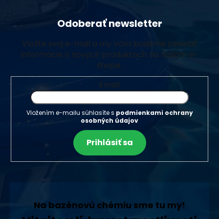
Odoberať newsletter
Vložte svoj e-mail a my Vám budeme zasielať
informácie o nových produktoch na našom e-
shope.
Email
Vložením e-mailu súhlasíte s
podmienkami ochrany
osobných údajov
Prihlásiť sa
Na bazénovú chémiu sme tu my!