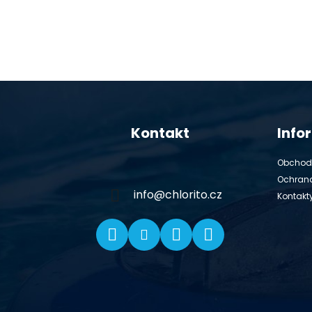
Z
á
Kontakt
Info
p
ä
Obchod
t
Ochran
i
info
@
chlorito.cz
Kontakt
e