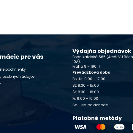
Výdajňa objednávok
rmácie pre vás
Podnikatelská 565 (Areál VÚ Běc
10A),
Praha 9 – 190 11
né podmienky
Prevádzková doba
a osobných údajov
Po–Ut: 9:00 – 17:00
y
St: 8:30 – 15:00
Št: 8:30 – 16:00
Pi: 9:00 – 16:00
So – Ne: po dohode
Platobné metódy