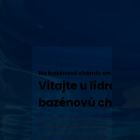
Na bazénovú chémiu sme tu my!
Vitajte u lídra v 
bazénovú chémiu
Naša rodinná firma sa pýši tradíciou, vy
vôd a vodárenských technológií a neustál
Ponúkame široký výber vysoko kvalitných