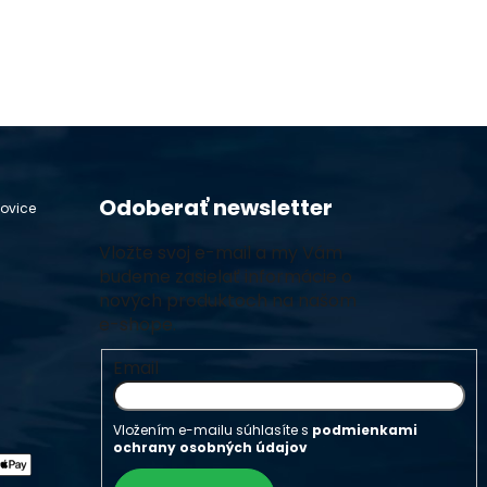
Odoberať newsletter
hovice
Vložte svoj e-mail a my Vám
budeme zasielať informácie o
nových produktoch na našom
e-shope.
Email
Vložením e-mailu súhlasíte s
podmienkami
ochrany osobných údajov