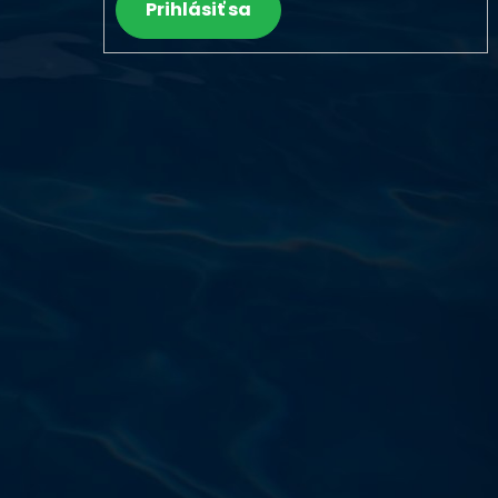
Prihlásiť sa
Výdajňa objednávok
Podnikatelská 565 (Areál VÚ
Běchovice 10A),
Praha 9 – 190 11
Prevádzková doba