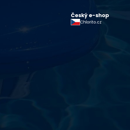
Český e-shop
Chlorito.cz
starostlivosti o vodu a
!
sokoškolským vzdelaním v oblasti čistiarní odpadových
ym zdokonaľovaním v oblasti starostlivosti o vodu.
 prípravkov vlastnej výroby pre čistú a bezpečnú