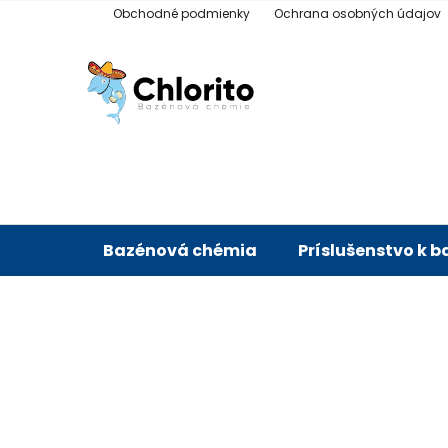
Prejsť
Obchodné podmienky
Ochrana osobných údajov
na
obsah
Bazénová chémia
Príslušenstvo k 