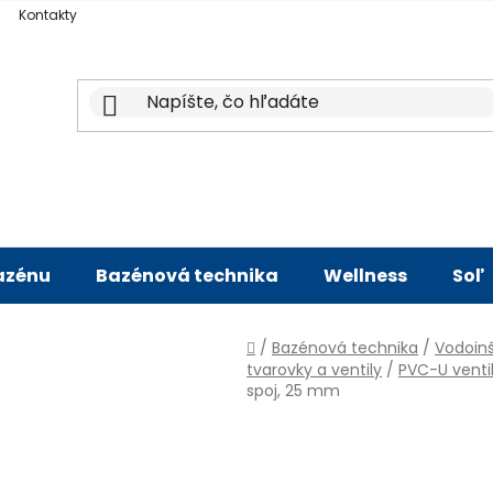
Kontakty
bazénu
Bazénová technika
Wellness
Soľ
Domov
/
Bazénová technika
/
Vodoinš
tvarovky a ventily
/
PVC-U venti
spoj, 25 mm