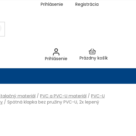
Prihlásenie
Registrácia
Nákupný
Prázdny košík
Prihlásenie
košík
talačný materiál
/
PVC a PVC-U materiál
/
PVC-U
ly
/
Spätná klapka bez pružiny PVC-U, 2x lepený